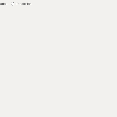
cados
Predicción