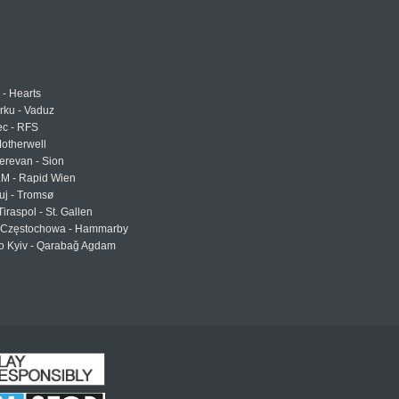
 - Hearts
urku - Vaduz
ec - RFS
otherwell
erevan - Sion
LM - Rapid Wien
uj - Tromsø
Tiraspol - St. Gallen
Częstochowa - Hammarby
 Kyiv - Qarabağ Agdam