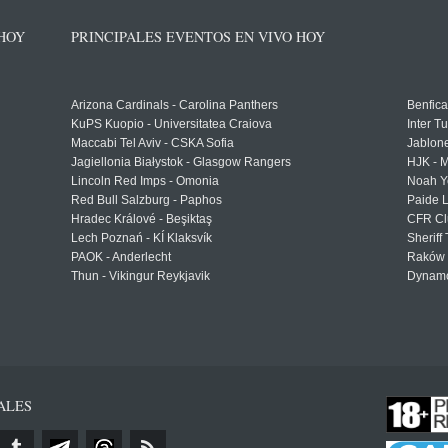
 HOY
PRINCIPALES EVENTOS EN VIVO HOY
Arizona Cardinals - Carolina Panthers
Benfica
KuPS Kuopio - Universitatea Craiova
Inter T
Maccabi Tel Aviv - CSKA Sofia
Jablon
Jagiellonia Białystok - Glasgow Rangers
HJK - M
Lincoln Red Imps - Omonia
Noah Y
Red Bull Salzburg - Paphos
Paide 
Hradec Králové - Beşiktaş
CFR Cl
Lech Poznań - KÍ Klaksvík
Sheriff 
PAOK - Anderlecht
Raków 
Thun - Vikingur Reykjavik
Dynamo
ALES