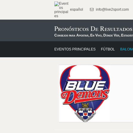
español
info@live2sport.com
Pronósticos De Resultado
Consejos para Apostar, En Vivo, Dónde Ver, Estadís
EVENTOS PRINCIPALES
FÚTBOL
BALON