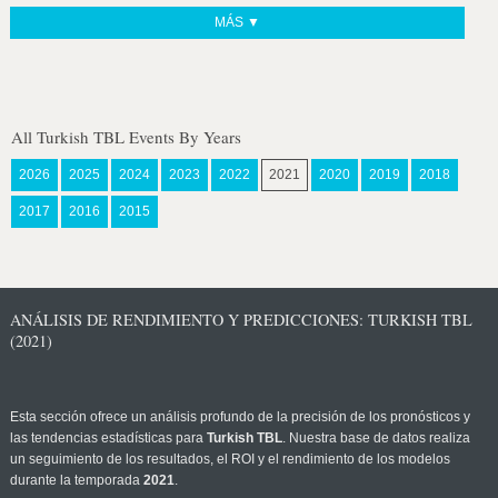
MÁS ▼
All Turkish TBL Events By Years
2026
2025
2024
2023
2022
2021
2020
2019
2018
2017
2016
2015
ANÁLISIS DE RENDIMIENTO Y PREDICCIONES: TURKISH TBL
(2021)
Esta sección ofrece un análisis profundo de la precisión de los pronósticos y
las tendencias estadísticas para
Turkish TBL
. Nuestra base de datos realiza
un seguimiento de los resultados, el ROI y el rendimiento de los modelos
durante la temporada
2021
.