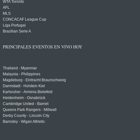
WTA Toronto
AFL
MLS
CONCACAF League Cup
Liga Portugal
Brazilian Serie A
PRINCIPALES EVENTOS EN VIVO HOY
Thailand - Myanmar
Malaysia - Philippines
Magdeburg - Eintracht Braunschweig
Darmstadt - Holstein Kiel
Karlsruher - Arminia Bielefeld
Heidenheim - Osnabrück
Cambridge United - Barnet
Queens Park Rangers - Millwall
Derby County - Lincoln City
Barnsley - Wigan Athletic