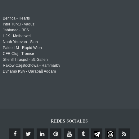
Benfica - Hearts
Inter Turku - Vaduz
Jablonec - RFS
HJK - Motherwell
Noah Yerevan - Sion
Paide LM - Rapid Wien
CFR Cluj - Tromsø
Sheriff Tiraspol - St. Gallen
Raków Częstochowa - Hammarby
Dynamo Kyiv - Qarabağ Agdam
REDES SOCIALES