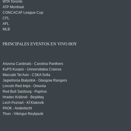
WTA Toronto
ATP Montreal
CONCACAF League Cup
CFL
AFL
MLB
PRINCIPALES EVENTOS EN VIVO HOY
Arizona Cardinals - Carolina Panthers
KuPS Kuopio - Universitatea Craiova
Maccabi Tel Aviv - CSKA Sofia
Jagiellonia Białystok - Glasgow Rangers
Lincoln Red Imps - Omonia
Red Bull Salzburg - Paphos
Hradec Králové - Beşiktaş
Lech Poznań - KÍ Klaksvík
PAOK - Anderlecht
Thun - Vikingur Reykjavik