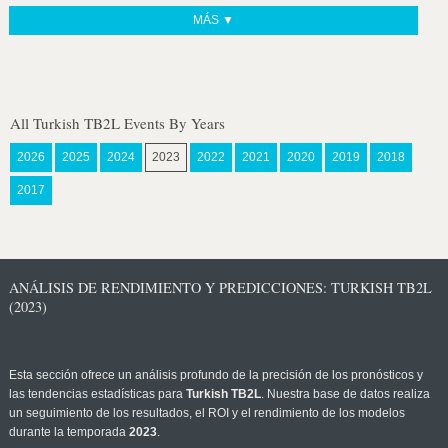
MÁS ▼
All Turkish TB2L Events By Years
2026
2025
2024
2023
2022
2021
2020
2019
2018
2017
ANÁLISIS DE RENDIMIENTO Y PREDICCIONES: TURKISH TB2L
(2023)
Esta sección ofrece un análisis profundo de la precisión de los pronósticos y
las tendencias estadísticas para
Turkish TB2L
. Nuestra base de datos realiza
un seguimiento de los resultados, el ROI y el rendimiento de los modelos
durante la temporada
2023
.