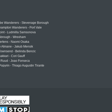
e Wanderers - Stevenage Borough
hampton Wanderers - Port Vale
oint - Ludmilla Samsonova
sbrough - Wrexham
ertens - Naomi Osaka
e Atmane - Jakub Mensik
Townsend - Belinda Bencic
akkari - Cori Gauff
 Ruud - Joao Fonseca
Popyrin - Thiago Augustin Tirante