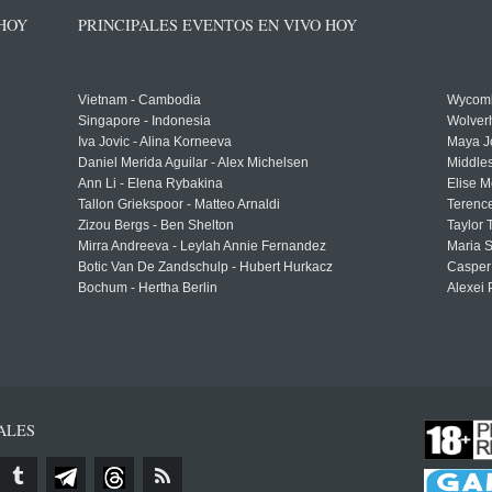
 HOY
PRINCIPALES EVENTOS EN VIVO HOY
Vietnam - Cambodia
Wycomb
Singapore - Indonesia
Wolver
Iva Jovic - Alina Korneeva
Maya J
Daniel Merida Aguilar - Alex Michelsen
Middle
Ann Li - Elena Rybakina
Elise M
Tallon Griekspoor - Matteo Arnaldi
Terenc
Zizou Bergs - Ben Shelton
Taylor 
Mirra Andreeva - Leylah Annie Fernandez
Maria S
Botic Van De Zandschulp - Hubert Hurkacz
Casper
Bochum - Hertha Berlin
Alexei 
ALES