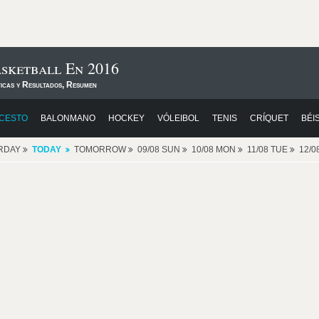
sketball En 2016
ticas y Resultados, Resumen
CESTO
BALONMANO
HOCKEY
VÓLEIBOL
TENIS
CRÍQUET
BÉI
RDAY
TODAY
TOMORROW
09/08 SUN
10/08 MON
11/08 TUE
12/