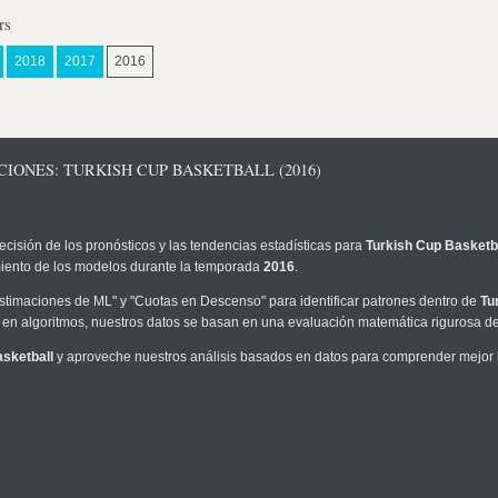
rs
2018
2017
2016
IONES: TURKISH CUP BASKETBALL (2016)
ecisión de los pronósticos y las tendencias estadísticas para
Turkish Cup Basketb
imiento de los modelos durante la temporada
2016
.
timaciones de ML" y "Cuotas en Descenso" para identificar patrones dentro de
Tu
en algoritmos, nuestros datos se basan en una evaluación matemática rigurosa de 
sketball
y aproveche nuestros análisis basados en datos para comprender mejor la