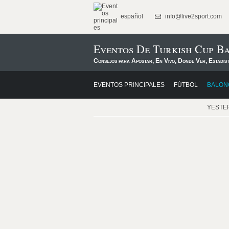
español
info@live2sport.com
Eventos De Turkish Cup Ba
Consejos para Apostar, En Vivo, Dónde Ver, Estadís
EVENTOS PRINCIPALES
FÚTBOL
BALON
YESTE