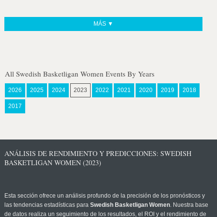
MÁS ▼
All Swedish Basketligan Women Events By Years
2026
2025
2024
2023
2022
2021
2020
2019
2018
2017
ANÁLISIS DE RENDIMIENTO Y PREDICCIONES: SWEDISH
BASKETLIGAN WOMEN (2023)
Esta sección ofrece un análisis profundo de la precisión de los pronósticos y
las tendencias estadísticas para
Swedish Basketligan Women
. Nuestra base
de datos realiza un seguimiento de los resultados, el ROI y el rendimiento de