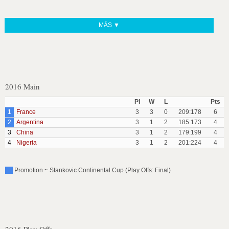
MÁS ▼
2016 Main
Pl
W
L
Pts
1
France
3
3
0
209:178
6
2
Argentina
3
1
2
185:173
4
3
China
3
1
2
179:199
4
4
Nigeria
3
1
2
201:224
4
Promotion ~ Stankovic Continental Cup (Play Offs: Final)