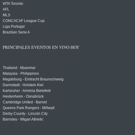
WTA Toronto
AFL
MLS
CONCACAF League Cup
Liga Portugal
Brazilian Serie A
PRINCIPALES EVENTOS EN VIVO HOY
Thailand - Myanmar
Malaysia - Philippines
Magdeburg - Eintracht Braunschweig
Darmstadt - Holstein Kiel
Karlsruher - Arminia Bielefeld
Heidenheim - Osnabrück
Cambridge United - Barnet
Queens Park Rangers - Millwall
Derby County - Lincoln City
Barnsley - Wigan Athletic