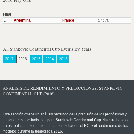
2016 Play Offs
Final
1
Argentina
France
57 : 70
All Stankovic Continental Cup Events By Years
2017
2016
2015
2014
2013
ANÁLISIS DE RENDIMIENTO Y PREDICCIONES: STANKOVIC
CONTINENTAL CUP (2016)
Esta sección ofrece un análisis profundo de la precisión de los pronósticos y
las tendencias estadísticas para
Stankovic Continental Cup
. Nuestra base de
datos realiza un seguimiento de los resultados, el ROI y el rendimiento de los
modelos durante la temporada
2016
.