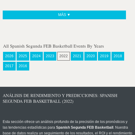
MÁS ▼
All Spanish Segunda FEB Basketball Events By Years
2026
2025
2024
2023
2022
2021
2020
2019
2018
2017
2016
ANÁLISIS DE RENDIMIENTO Y PREDICCIONES: SPANISH
SEGUNDA FEB BASKETBALL (2022)
Esta sección ofrece un análisis profundo de la precisión de los pronósticos y
las tendencias estadísticas para
Spanish Segunda FEB Basketball
. Nuestra
base de datos realiza un seguimiento de los resultados, el ROI y el rendimiento