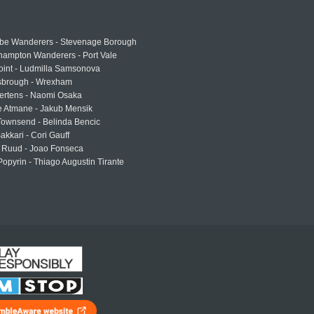
e Wanderers - Stevenage Borough
hampton Wanderers - Port Vale
oint - Ludmilla Samsonova
sbrough - Wrexham
ertens - Naomi Osaka
e Atmane - Jakub Mensik
Townsend - Belinda Bencic
akkari - Cori Gauff
 Ruud - Joao Fonseca
Popyrin - Thiago Augustin Tirante