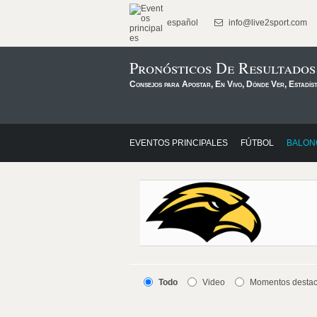
español
info@live2sport.com
Pronósticos De Resultado
Consejos para Apostar, En Vivo, Dónde Ver, Estadís
EVENTOS PRINCIPALES
FÚTBOL
BALON
Todo
Video
Momentos desta