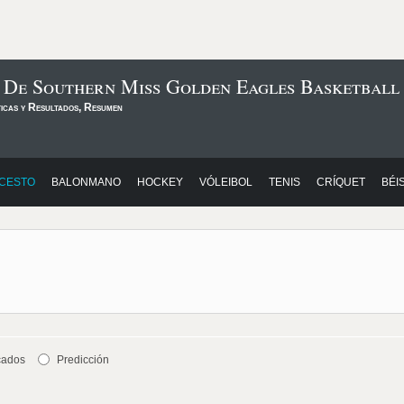
s De Southern Miss Golden Eagles Basketbal
ticas y Resultados, Resumen
CESTO
BALONMANO
HOCKEY
VÓLEIBOL
TENIS
CRÍQUET
BÉI
cados
Predicción