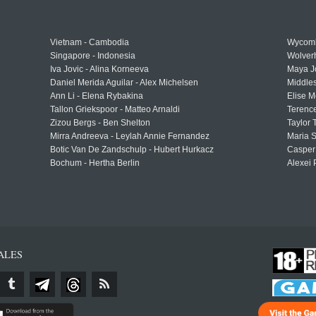
Vietnam - Cambodia
Wycomb
Singapore - Indonesia
Wolver
Iva Jovic - Alina Korneeva
Maya J
Daniel Merida Aguilar - Alex Michelsen
Middle
Ann Li - Elena Rybakina
Elise M
Tallon Griekspoor - Matteo Arnaldi
Terenc
Zizou Bergs - Ben Shelton
Taylor 
Mirra Andreeva - Leylah Annie Fernandez
Maria S
Botic Van De Zandschulp - Hubert Hurkacz
Casper
Bochum - Hertha Berlin
Alexei 
ALES