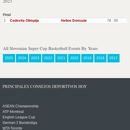
2023
Final
1
Cedevita Olimpija
Helios Domzale
76 : 59
All Slovenian Super Cup Basketball Events By Years
2025
2024
2023
2022
2021
2020
2019
2018
2017
PRINCIPALES CONSEJOS DEPORTIVOS HOY
ASEAN Championship
ATP Montreal
English League Cup
German 2 Bundesliga
WTA Toronto