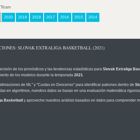
 Years
2020
2019
2018
2017
2016
2015
2014
CIONES: SLOVAK EXTRALIGA BASKETBALL (2021)
ecisión de los pronósticos y las tendencias estadísticas para
Slovak Extraliga Bas
imiento de los modelos durante la temporada
2021
.
timaciones de ML" y "Cuotas en Descenso" para identificar patrones dentro de
Sl
as en algoritmos, nuestros datos se basan en una evaluación matemática rigurosa
ga Basketball
y aproveche nuestros análisis basados en datos para comprender mejo