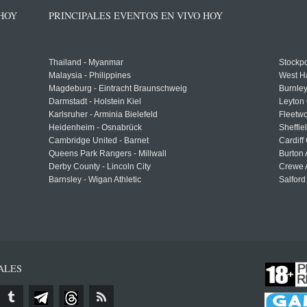
 HOY
PRINCIPALES EVENTOS EN VIVO HOY
Thailand - Myanmar
Stockpo
Malaysia - Philippines
West H
Magdeburg - Eintracht Braunschweig
Burnley
Darmstadt - Holstein Kiel
Leyton 
Karlsruher - Arminia Bielefeld
Fleetwo
Heidenheim - Osnabrück
Sheffi
Cambridge United - Barnet
Cardiff
Queens Park Rangers - Millwall
Burton 
Derby County - Lincoln City
Crewe A
Barnsley - Wigan Athletic
Salford
ALES