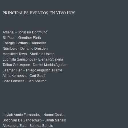
PRINCIPALES EVENTOS EN VIVO HOY
Arsenal - Borussia Dortmund
St. Pauli - Greuther Fürth
Energie Cottbus - Hannover
Nürnberg - Dynamo Dresden
Mansfield Town - Sheffield United
Ludmilla Samsonova - Elena Rybakina
Tallon Griekspoor - Daniel Merida Aguilar
Learner Tien - Thiago Augustin Tirante
Alina Korneeva - Cori Gauff
Joao Fonseca - Ben Shelton
Leylah Annie Fernandez - Naomi Osaka
Botic Van De Zandschulp - Jakub Mensik
Alexandra Eala - Belinda Bencic