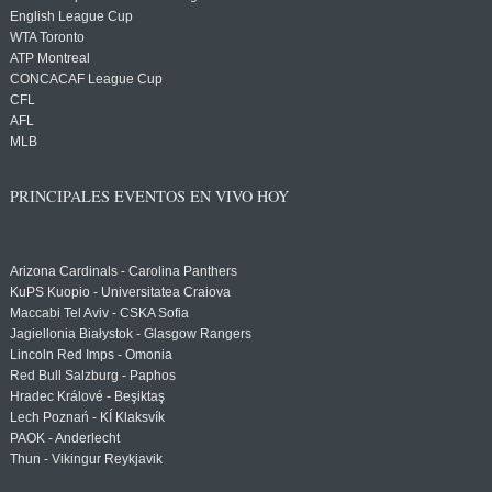
English League Cup
WTA Toronto
ATP Montreal
CONCACAF League Cup
CFL
AFL
MLB
PRINCIPALES EVENTOS EN VIVO HOY
Arizona Cardinals - Carolina Panthers
KuPS Kuopio - Universitatea Craiova
Maccabi Tel Aviv - CSKA Sofia
Jagiellonia Białystok - Glasgow Rangers
Lincoln Red Imps - Omonia
Red Bull Salzburg - Paphos
Hradec Králové - Beşiktaş
Lech Poznań - KÍ Klaksvík
PAOK - Anderlecht
Thun - Vikingur Reykjavik