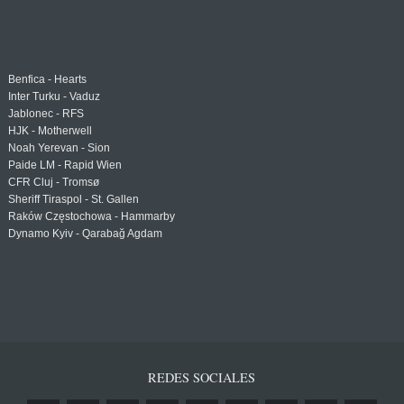
Benfica - Hearts
Inter Turku - Vaduz
Jablonec - RFS
HJK - Motherwell
Noah Yerevan - Sion
Paide LM - Rapid Wien
CFR Cluj - Tromsø
Sheriff Tiraspol - St. Gallen
Raków Częstochowa - Hammarby
Dynamo Kyiv - Qarabağ Agdam
REDES SOCIALES