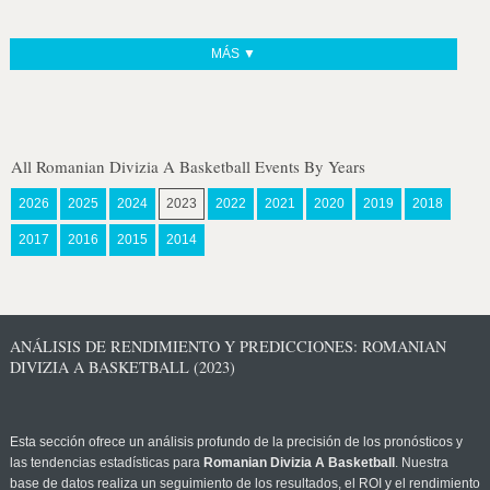
MÁS ▼
All Romanian Divizia A Basketball Events By Years
2026
2025
2024
2023
2022
2021
2020
2019
2018
2017
2016
2015
2014
ANÁLISIS DE RENDIMIENTO Y PREDICCIONES: ROMANIAN
DIVIZIA A BASKETBALL (2023)
Esta sección ofrece un análisis profundo de la precisión de los pronósticos y
las tendencias estadísticas para
Romanian Divizia A Basketball
. Nuestra
base de datos realiza un seguimiento de los resultados, el ROI y el rendimiento