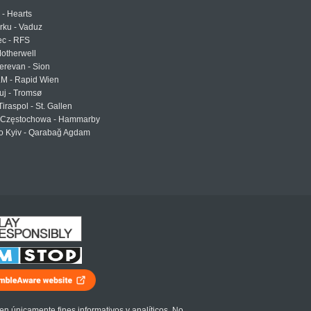
 - Hearts
urku - Vaduz
ec - RFS
otherwell
erevan - Sion
LM - Rapid Wien
uj - Tromsø
Tiraspol - St. Gallen
Częstochowa - Hammarby
 Kyiv - Qarabağ Agdam
en únicamente fines informativos y analíticos. No