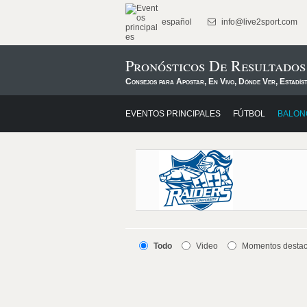
español
info@live2sport.com
Pronósticos De Resultados
Consejos para Apostar, En Vivo, Dónde Ver, Estadís
EVENTOS PRINCIPALES
FÚTBOL
BALON
Todo
Video
Momentos desta