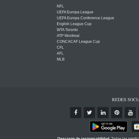
NFL
UEFA Europa League
UEFA Europa Conference League
English League Cup
WTA Toronto
ATP Montreal
CONCACAF League Cup
CFL
AFL
MLB
REDES SOCI
Descargo de responsabilidad
: Todas las predi