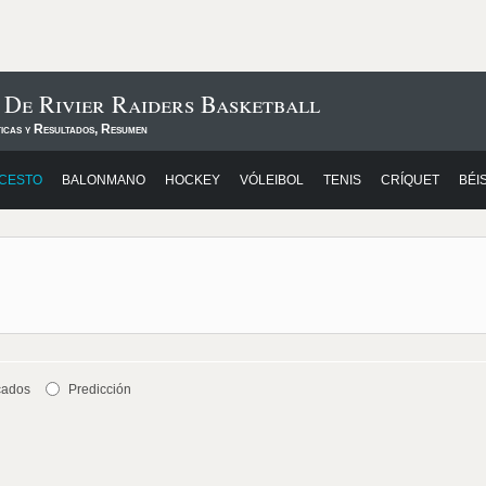
 De Rivier Raiders Basketball
ticas y Resultados, Resumen
CESTO
BALONMANO
HOCKEY
VÓLEIBOL
TENIS
CRÍQUET
BÉI
cados
Predicción