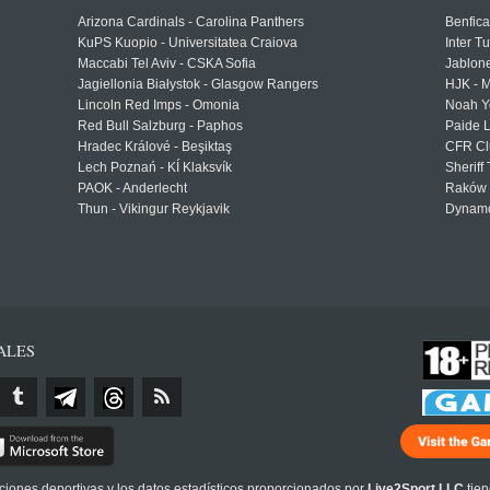
Arizona Cardinals - Carolina Panthers
Benfica
KuPS Kuopio - Universitatea Craiova
Inter T
Maccabi Tel Aviv - CSKA Sofia
Jablon
Jagiellonia Białystok - Glasgow Rangers
HJK - M
Lincoln Red Imps - Omonia
Noah Y
Red Bull Salzburg - Paphos
Paide 
Hradec Králové - Beşiktaş
CFR Cl
Lech Poznań - KÍ Klaksvík
Sheriff 
PAOK - Anderlecht
Raków 
Thun - Vikingur Reykjavik
Dynamo
ALES
cciones deportivas y los datos estadísticos proporcionados por
Live2Sport LLC
tien