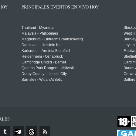
 HOY
PRINCIPALES EVENTOS EN VIVO HOY
Thailand - Myanmar
Stockpo
Malaysia - Philippines
West H
Magdeburg - Eintracht Braunschweig
Burnley
Darmstadt - Holstein Kiel
Leyton 
Karlsruher - Arminia Bielefeld
Fleetwo
Heidenheim - Osnabrück
Sheffi
Cambridge United - Barnet
Cardiff
Queens Park Rangers - Millwall
Burton 
Derby County - Lincoln City
Crewe A
Barnsley - Wigan Athletic
Salford
ALES