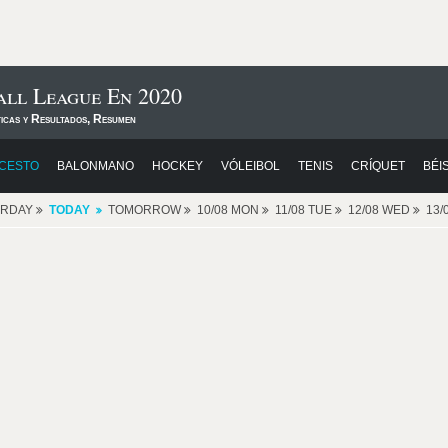
all League En 2020
ticas y Resultados, Resumen
CESTO
BALONMANO
HOCKEY
VÓLEIBOL
TENIS
CRÍQUET
BÉI
ERDAY
TODAY
TOMORROW
10/08 MON
11/08 TUE
12/08 WED
13/