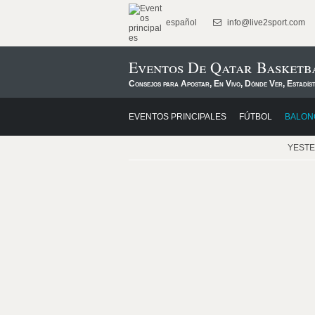
español
info@live2sport.com
Eventos De Qatar Basketb
Consejos para Apostar, En Vivo, Dónde Ver, Estadís
EVENTOS PRINCIPALES
FÚTBOL
BALON
YEST