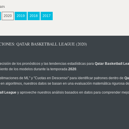
ars
2020
2019
2018
2017
CIONES: QATAR BASKETBALL LEAGUE (2020)
ecisión de los pronósticos y las tendencias estadísticas para
Qatar Basketball Le
imiento de los modelos durante la temporada
2020
.
timaciones de ML" y "Cuotas en Descenso" para identificar patrones dentro de
Qa
en algoritmos, nuestros datos se basan en una evaluación matemática rigurosa de 
all League
y aproveche nuestros análisis basados en datos para comprender mejor 