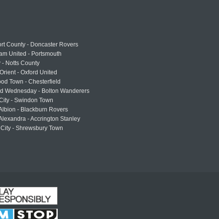
rt County - Doncaster Rovers
am United - Portsmouth
 - Notts County
Orient - Oxford United
od Town - Chesterfield
eld Wednesday - Bolton Wanderers
 City - Swindon Town
Albion - Blackburn Rovers
lexandra - Accrington Stanley
 City - Shrewsbury Town