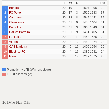
Pl
W
L
Pts
1
Benfica
20
19
1
1607:1296
39
2
FC Porto
20
17
3
1516:1283
37
3
Ovarense
20
12
8
1542:1441
32
4
Oliveirense
20
11
9
1435:1404
31
5
Barcelos
20
11
9
1369:1343
31
6
Galitos Barreiro
20
11
9
1461:1405
31
7
Lusitania
20
9
11
1458:1526
29
8
Vitoria
20
8
12
1482:1474
28
9
CAB Madeira
20
5
15
1400:1554
25
10
Electrico FC
20
4
16
1380:1631
24
11
Maia
20
3
17
1282:1575
23
Promotion ~ LPB (Winners stage)
LPB (Losers stage)
2015/16 Play Offs