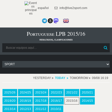
español
info@live2sport.com
Portuguese LPB 2015/16
resultados, clasificaciones
YESTERDAY
TODAY
TOMORROW
09/08 16:19
2025/26
2024/25
2023/24
2022/23
2021/22
2020/21
2019/20
2018/19
2017/18
2016/17
2015/16
2014/15
2013/14
2012/13
2011/12
2010/11