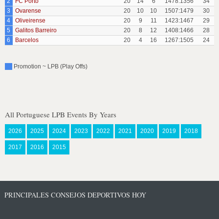
2
FC Porto
20
14
6
1478:1356
34
3
Ovarense
20
10
10
1507:1479
30
4
Oliveirense
20
9
11
1423:1467
29
5
Galitos Barreiro
20
8
12
1408:1466
28
6
Barcelos
20
4
16
1267:1505
24
Promotion ~ LPB (Play Offs)
All Portuguese LPB Events By Years
2026
2025
2024
2023
2022
2021
2020
2019
2018
2017
2016
2015
PRINCIPALES CONSEJOS DEPORTIVOS HOY