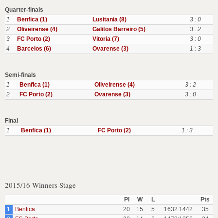
Quarter-finals
1
Benfica (1)
Lusitania (8)
3 : 0
2
Oliveirense (4)
Galitos Barreiro (5)
3 : 2
3
FC Porto (2)
Vitoria (7)
3 : 0
4
Barcelos (6)
Ovarense (3)
1 : 3
Semi-finals
1
Benfica (1)
Oliveirense (4)
3 : 2
2
FC Porto (2)
Ovarense (3)
3 : 0
Final
1
Benfica (1)
FC Porto (2)
1 : 3
2015/16 Winners Stage
Pl
W
L
Pts
1
Benfica
20
15
5
1632:1442
35