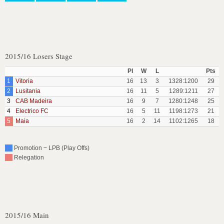
2015/16 Losers Stage
Pl
W
L
Pts
1
Vitoria
16
13
3
1328:1200
29
2
Lusitania
16
11
5
1289:1211
27
3
CAB Madeira
16
9
7
1280:1248
25
4
Electrico FC
16
5
11
1198:1273
21
5
Maia
16
2
14
1102:1265
18
Promotion ~ LPB (Play Offs)
Relegation
2015/16 Main