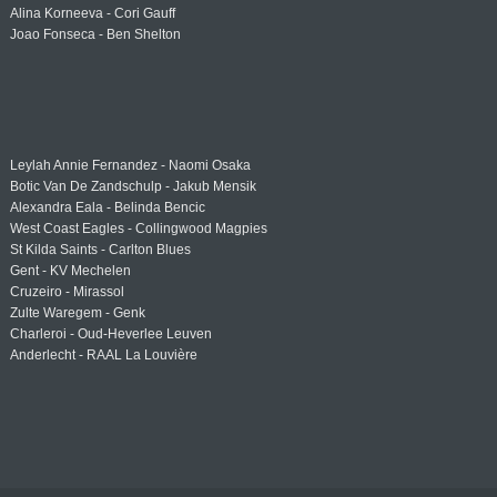
Alina Korneeva - Cori Gauff
Joao Fonseca - Ben Shelton
Leylah Annie Fernandez - Naomi Osaka
Botic Van De Zandschulp - Jakub Mensik
Alexandra Eala - Belinda Bencic
West Coast Eagles - Collingwood Magpies
St Kilda Saints - Carlton Blues
Gent - KV Mechelen
Cruzeiro - Mirassol
Zulte Waregem - Genk
Charleroi - Oud-Heverlee Leuven
Anderlecht - RAAL La Louvière