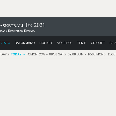
Basketball En 2021
ticas y Resultados, Resumen
CESTO
BALONMANO
HOCKEY
VÓLEIBOL
TENIS
CRÍQUET
BÉI
RDAY
TODAY
TOMORROW
08/08 SAT
09/08 SUN
10/08 MON
11/0