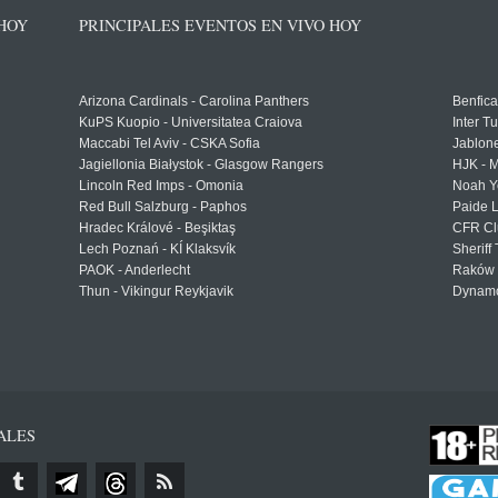
 HOY
PRINCIPALES EVENTOS EN VIVO HOY
Arizona Cardinals - Carolina Panthers
Benfica
KuPS Kuopio - Universitatea Craiova
Inter T
Maccabi Tel Aviv - CSKA Sofia
Jablon
Jagiellonia Białystok - Glasgow Rangers
HJK - M
Lincoln Red Imps - Omonia
Noah Y
Red Bull Salzburg - Paphos
Paide 
Hradec Králové - Beşiktaş
CFR Cl
Lech Poznań - KÍ Klaksvík
Sheriff 
PAOK - Anderlecht
Raków 
Thun - Vikingur Reykjavik
Dynamo
ALES