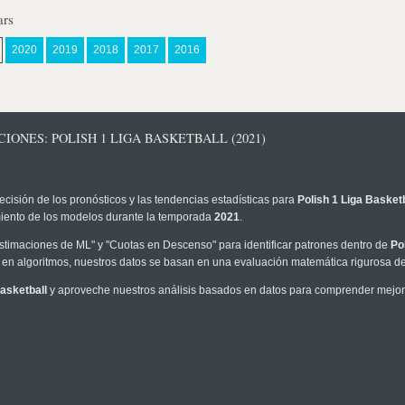
ars
2020
2019
2018
2017
2016
IONES: POLISH 1 LIGA BASKETBALL (2021)
ecisión de los pronósticos y las tendencias estadísticas para
Polish 1 Liga Basketb
imiento de los modelos durante la temporada
2021
.
timaciones de ML" y "Cuotas en Descenso" para identificar patrones dentro de
Po
en algoritmos, nuestros datos se basan en una evaluación matemática rigurosa de 
Basketball
y aproveche nuestros análisis basados en datos para comprender mejor l