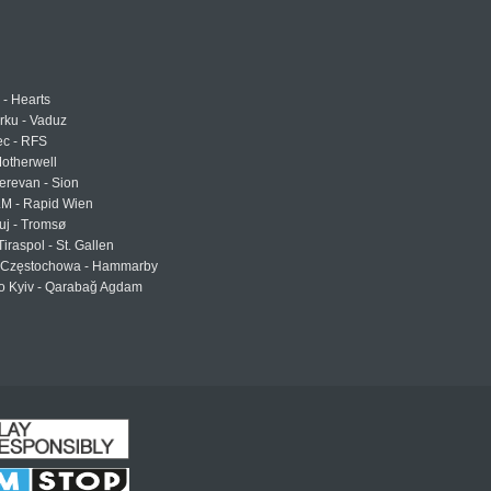
 - Hearts
urku - Vaduz
ec - RFS
otherwell
erevan - Sion
LM - Rapid Wien
uj - Tromsø
Tiraspol - St. Gallen
Częstochowa - Hammarby
 Kyiv - Qarabağ Agdam