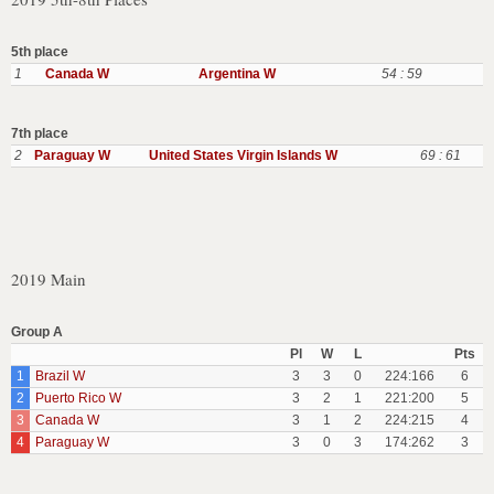
5th place
1
Canada W
Argentina W
54 : 59
7th place
2
Paraguay W
United States Virgin Islands W
69 : 61
2019 Main
Group A
Pl
W
L
Pts
1
Brazil W
3
3
0
224:166
6
2
Puerto Rico W
3
2
1
221:200
5
3
Canada W
3
1
2
224:215
4
4
Paraguay W
3
0
3
174:262
3