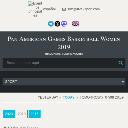
español
info@live2sport.com
Pan American Games Basketball Women
2019
resultados, clasificaciones
YESTERDAY
TODAY
TOMORROW
07/08 20:59
2023
2019
2015
2019 5th-8th Places