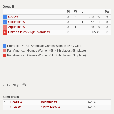
Group B
Pl
W
L
Pts
1
USA W
3
3
0
248:180
6
2
Colombia W
3
2
1
152:141
5
3
Argentina W
3
1
2
135:149
3
4
United States Virgin Islands W
3
0
3
180:245
3
Promotion ~ Pan American Games Women (Play Offs)
Pan American Games Women (5th~8th places: 5th place)
Pan American Games Women (5th~8th places: 7th place)
2019 Play Offs
Semi-finals
1
Brazil W
Colombia W
62 : 48
2
USA W
Puerto Rico W
62 : 59