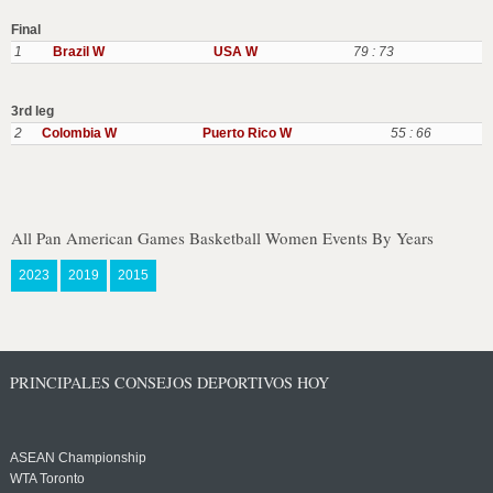
Final
1
Brazil W
USA W
79 : 73
3rd leg
2
Colombia W
Puerto Rico W
55 : 66
All Pan American Games Basketball Women Events By Years
2023
2019
2015
PRINCIPALES CONSEJOS DEPORTIVOS HOY
ASEAN Championship
WTA Toronto