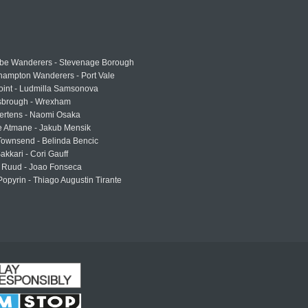
e Wanderers - Stevenage Borough
hampton Wanderers - Port Vale
oint - Ludmilla Samsonova
sbrough - Wrexham
ertens - Naomi Osaka
e Atmane - Jakub Mensik
Townsend - Belinda Bencic
akkari - Cori Gauff
 Ruud - Joao Fonseca
Popyrin - Thiago Augustin Tirante