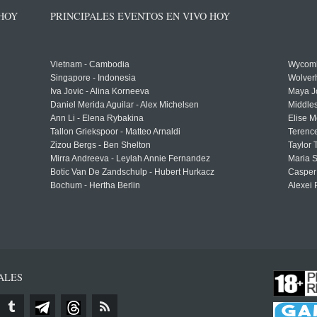
 HOY
PRINCIPALES EVENTOS EN VIVO HOY
Vietnam - Cambodia
Wycomb
Singapore - Indonesia
Wolver
Iva Jovic - Alina Korneeva
Maya J
Daniel Merida Aguilar - Alex Michelsen
Middle
Ann Li - Elena Rybakina
Elise M
Tallon Griekspoor - Matteo Arnaldi
Terenc
Zizou Bergs - Ben Shelton
Taylor 
Mirra Andreeva - Leylah Annie Fernandez
Maria S
Botic Van De Zandschulp - Hubert Hurkacz
Casper
Bochum - Hertha Berlin
Alexei 
ALES