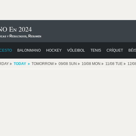
NO En 2024
ticas y Resultados, Resumen
CESTO
BALONMANO
HOCKEY
VÓLEIBOL
TENIS
CRÍQUET
BÉI
RDAY
TODAY
TOMORROW
09/08 SUN
10/08 MON
11/08 TUE
12/