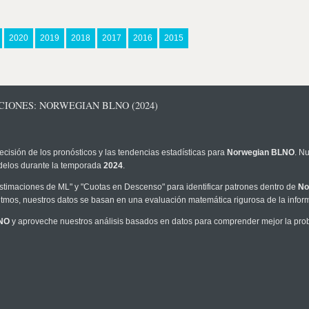
2020
2019
2018
2017
2016
2015
CIONES: NORWEGIAN BLNO (2024)
ecisión de los pronósticos y las tendencias estadísticas para
Norwegian BLNO
. N
modelos durante la temporada
2024
.
timaciones de ML" y "Cuotas en Descenso" para identificar patrones dentro de
No
tmos, nuestros datos se basan en una evaluación matemática rigurosa de la infor
NO
y aproveche nuestros análisis basados en datos para comprender mejor la probab