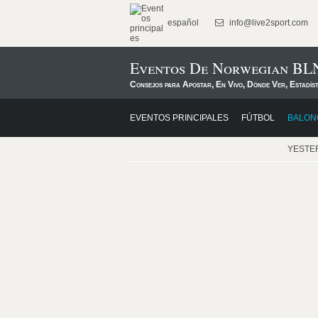
español
info@live2sport.com
Eventos De Norwegian BL
Consejos para Apostar, En Vivo, Dónde Ver, Estadís
EVENTOS PRINCIPALES
FÚTBOL
BALON
YESTE