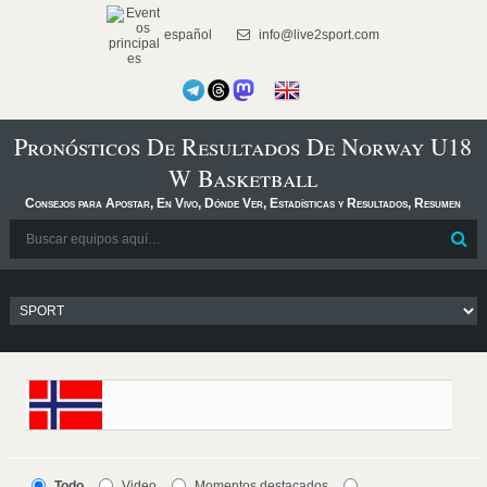
español
info@live2sport.com
Pronósticos De Resultados De Norway U18
W Basketball
Consejos para Apostar, En Vivo, Dónde Ver, Estadísticas y Resultados, Resumen
Todo
Video
Momentos destacados