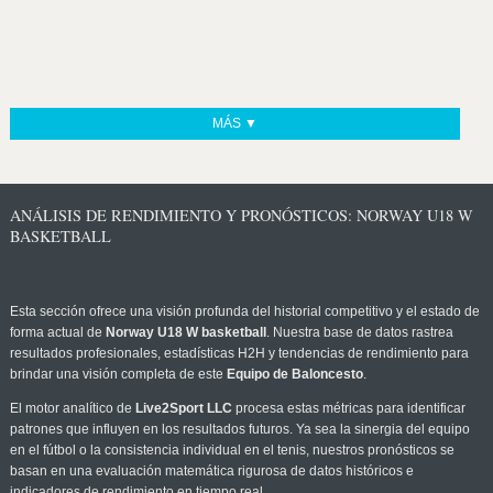
MÁS ▼
ANÁLISIS DE RENDIMIENTO Y PRONÓSTICOS: NORWAY U18 W
BASKETBALL
Esta sección ofrece una visión profunda del historial competitivo y el estado de
forma actual de
Norway U18 W basketball
. Nuestra base de datos rastrea
resultados profesionales, estadísticas H2H y tendencias de rendimiento para
brindar una visión completa de este
Equipo de Baloncesto
.
El motor analítico de
Live2Sport LLC
procesa estas métricas para identificar
patrones que influyen en los resultados futuros. Ya sea la sinergia del equipo
en el fútbol o la consistencia individual en el tenis, nuestros pronósticos se
basan en una evaluación matemática rigurosa de datos históricos e
indicadores de rendimiento en tiempo real.