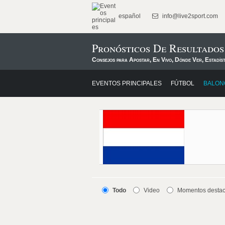
español
info@live2sport.com
Pronósticos De Resultado
Consejos para Apostar, En Vivo, Dónde Ver, Estadís
EVENTOS PRINCIPALES
FÚTBOL
BALON
Todo
Video
Momentos desta