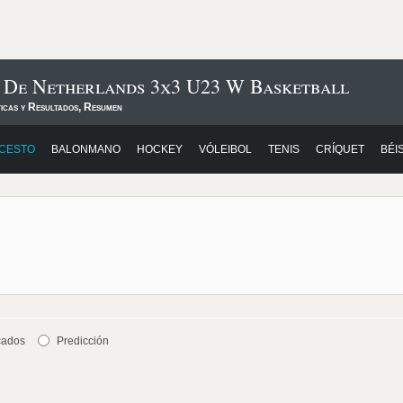
s De Netherlands 3x3 U23 W Basketball
ticas y Resultados, Resumen
CESTO
BALONMANO
HOCKEY
VÓLEIBOL
TENIS
CRÍQUET
BÉI
cados
Predicción