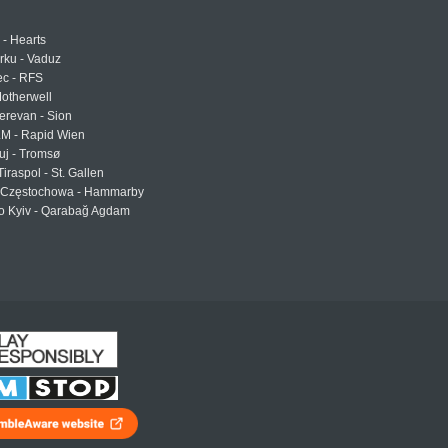
 - Hearts
urku - Vaduz
ec - RFS
otherwell
erevan - Sion
LM - Rapid Wien
uj - Tromsø
Tiraspol - St. Gallen
Częstochowa - Hammarby
 Kyiv - Qarabağ Agdam