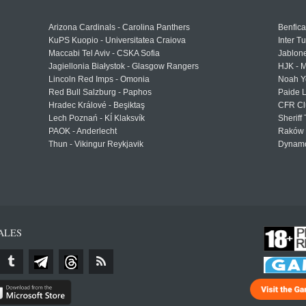
Arizona Cardinals - Carolina Panthers
Benfica
KuPS Kuopio - Universitatea Craiova
Inter T
Maccabi Tel Aviv - CSKA Sofia
Jablon
Jagiellonia Białystok - Glasgow Rangers
HJK - M
Lincoln Red Imps - Omonia
Noah Y
Red Bull Salzburg - Paphos
Paide 
Hradec Králové - Beşiktaş
CFR Cl
Lech Poznań - KÍ Klaksvík
Sheriff 
PAOK - Anderlecht
Raków 
Thun - Vikingur Reykjavik
Dynamo
ALES