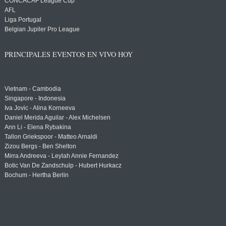
CONCACAF League Cup
AFL
Liga Portugal
Belgian Jupiler Pro League
PRINCIPALES EVENTOS EN VIVO HOY
Vietnam - Cambodia
Singapore - Indonesia
Iva Jovic - Alina Korneeva
Daniel Merida Aguilar - Alex Michelsen
Ann Li - Elena Rybakina
Tallon Griekspoor - Matteo Arnaldi
Zizou Bergs - Ben Shelton
Mirra Andreeva - Leylah Annie Fernandez
Botic Van De Zandschulp - Hubert Hurkacz
Bochum - Hertha Berlin