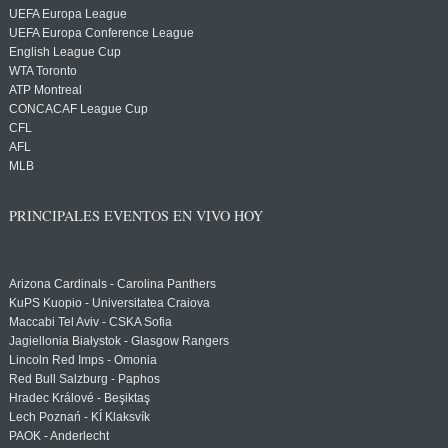
UEFA Europa League
UEFA Europa Conference League
English League Cup
WTA Toronto
ATP Montreal
CONCACAF League Cup
CFL
AFL
MLB
PRINCIPALES EVENTOS EN VIVO HOY
Arizona Cardinals - Carolina Panthers
KuPS Kuopio - Universitatea Craiova
Maccabi Tel Aviv - CSKA Sofia
Jagiellonia Białystok - Glasgow Rangers
Lincoln Red Imps - Omonia
Red Bull Salzburg - Paphos
Hradec Králové - Beşiktaş
Lech Poznań - KÍ Klaksvík
PAOK - Anderlecht