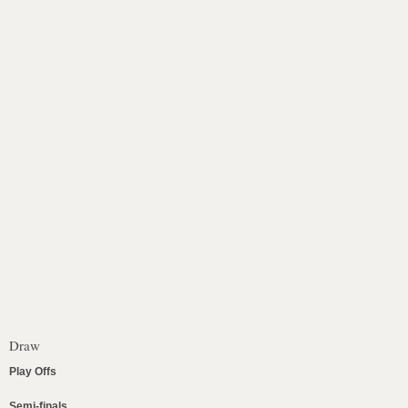
Draw
Play Offs
Semi-finals