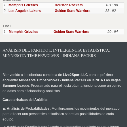
1
Memphis Grizzlies
Houston Rockets
101 : 90
2
Los Angeles Lakers
Golden State Warriors
88 : 92
Final
1
Memphis Grizzlies
Golden State Warriors
90 : 94
ANÁLISIS DEL PARTIDO E INTELIGENCIA ESTADÍSTICA:
MINNESOTA TIMBERWOLVES - INDIANA PACERS
Bienvenido a la cobertura completa de
Live2Sport LLC
para el próximo
encuentro
Minnesota Timberwolves - Indiana Pacers
en la
NBA Las Vegas
Summer League
. Programado para el
, esta página funciona como un centro
de datos para aficionados y analistas.
Características del Análisis:
📊
Análisis de Probabilidades:
Monitoreamos los movimientos del mercado
para ofrecer una perspectiva estadística sobre las posibilidades de cada
equipo.