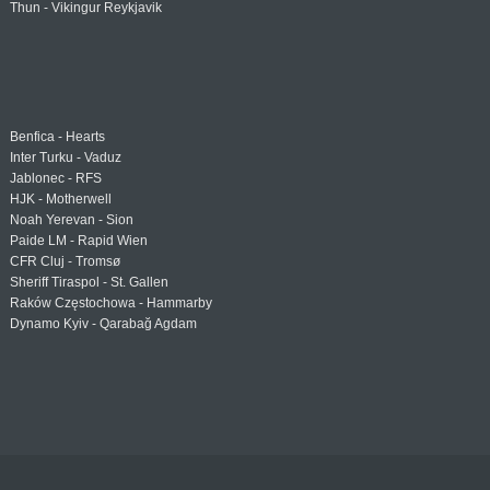
Thun - Vikingur Reykjavik
Benfica - Hearts
Inter Turku - Vaduz
Jablonec - RFS
HJK - Motherwell
Noah Yerevan - Sion
Paide LM - Rapid Wien
CFR Cluj - Tromsø
Sheriff Tiraspol - St. Gallen
Raków Częstochowa - Hammarby
Dynamo Kyiv - Qarabağ Agdam