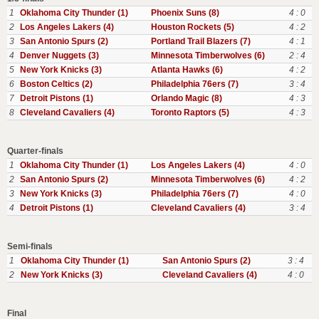
1
Oklahoma City Thunder (1)
Phoenix Suns (8)
4 : 0
2
Los Angeles Lakers (4)
Houston Rockets (5)
4 : 2
3
San Antonio Spurs (2)
Portland Trail Blazers (7)
4 : 1
4
Denver Nuggets (3)
Minnesota Timberwolves (6)
2 : 4
5
New York Knicks (3)
Atlanta Hawks (6)
4 : 2
6
Boston Celtics (2)
Philadelphia 76ers (7)
3 : 4
7
Detroit Pistons (1)
Orlando Magic (8)
4 : 3
8
Cleveland Cavaliers (4)
Toronto Raptors (5)
4 : 3
Quarter-finals
1
Oklahoma City Thunder (1)
Los Angeles Lakers (4)
4 : 0
2
San Antonio Spurs (2)
Minnesota Timberwolves (6)
4 : 2
3
New York Knicks (3)
Philadelphia 76ers (7)
4 : 0
4
Detroit Pistons (1)
Cleveland Cavaliers (4)
3 : 4
Semi-finals
1
Oklahoma City Thunder (1)
San Antonio Spurs (2)
3 : 4
2
New York Knicks (3)
Cleveland Cavaliers (4)
4 : 0
Final