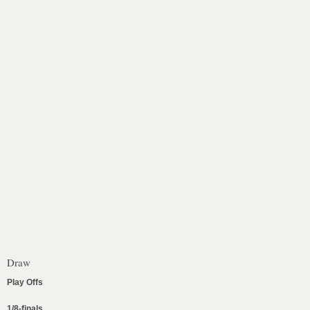
Draw
Play Offs
1/8-finals