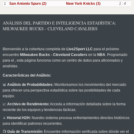
1
San Antonio Spurs (2)
New York Knicks (3)
1 : 4
ANÁLISIS DEL PARTIDO E INTELIGENCIA ESTADÍSTICA:
MILWAUKEE BUCKS - CLEVELAND CAVALIERS
Bienvenido a la cobertura completa de
Live2Sport LLC
para el próximo
encuentro
Milwaukee Bucks - Cleveland Cavaliers
en la
NBA
. Programado
para el
, esta página funciona como un centro de datos para aficionados y
analistas.
Características del Análisis:
📊
Análisis de Probabilidades:
Monitoreamos los movimientos del mercado
para ofrecer una perspectiva estadística sobre las posibilidades de cada
equipo.
📈
Archivo de Rendimiento:
Acceda a información detallada sobre la forma
reciente de los equipos y tendencias tácticas.
⚔️
Historial H2H:
Nuestro sistema procesa enfrentamientos directos históricos
para identificar patrones recurrentes.
📺
Guía de Transmisión:
Encuentre información verificada sobre dónde ver el