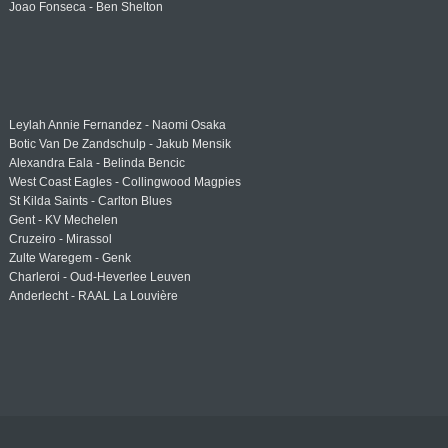
Joao Fonseca - Ben Shelton
Leylah Annie Fernandez - Naomi Osaka
Botic Van De Zandschulp - Jakub Mensik
Alexandra Eala - Belinda Bencic
West Coast Eagles - Collingwood Magpies
St Kilda Saints - Carlton Blues
Gent - KV Mechelen
Cruzeiro - Mirassol
Zulte Waregem - Genk
Charleroi - Oud-Heverlee Leuven
Anderlecht - RAAL La Louvière