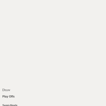
Draw
Play Offs
Semi-finals