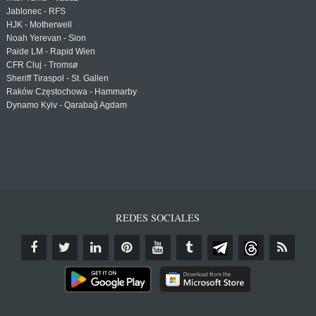
Jablonec - RFS
HJK - Motherwell
Noah Yerevan - Sion
Paide LM - Rapid Wien
CFR Cluj - Tromsø
Sheriff Tiraspol - St. Gallen
Raków Częstochowa - Hammarby
Dynamo Kyiv - Qarabağ Agdam
REDES SOCIALES