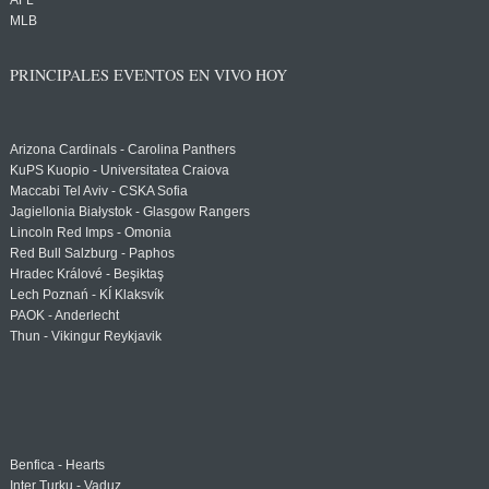
AFL
MLB
PRINCIPALES EVENTOS EN VIVO HOY
Arizona Cardinals - Carolina Panthers
KuPS Kuopio - Universitatea Craiova
Maccabi Tel Aviv - CSKA Sofia
Jagiellonia Białystok - Glasgow Rangers
Lincoln Red Imps - Omonia
Red Bull Salzburg - Paphos
Hradec Králové - Beşiktaş
Lech Poznań - KÍ Klaksvík
PAOK - Anderlecht
Thun - Vikingur Reykjavik
Benfica - Hearts
Inter Turku - Vaduz