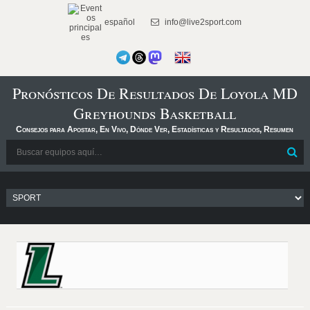
español
info@live2sport.com
Pronósticos De Resultados De Loyola MD
Greyhounds Basketball
Consejos para Apostar, En Vivo, Dónde Ver, Estadísticas y Resultados, Resumen