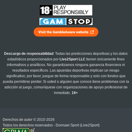
Descargo de responsabilidad
: Todas las predicciones deportivas y los datos
estadísticos proporcionados por
Live2Sport LLC
tienen únicamente fines
informativos y analíticos. No garantizamos ninguna ganancia financiera ni
resultados específicos. Las apuestas deportivas implican un riesgo
significativo; por favor, juegue de forma responsable y solo con fondos que
pueda permitirse perder. Si usted o alguien que conoce tiene problemas con la
adicción al juego, comuníquese con organizaciones de apoyo profesional de
inmediato.
18+
Derechos de autor © 2010-2026
Todos los derechos reservados - Donnael Sport (Live2Sport)