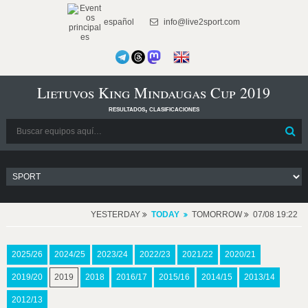
español
info@live2sport.com
Lietuvos King Mindaugas Cup 2019
resultados, clasificaciones
YESTERDAY
TODAY
TOMORROW
07/08 19:22
2025/26
2024/25
2023/24
2022/23
2021/22
2020/21
2019/20
2019
2018
2016/17
2015/16
2014/15
2013/14
2012/13