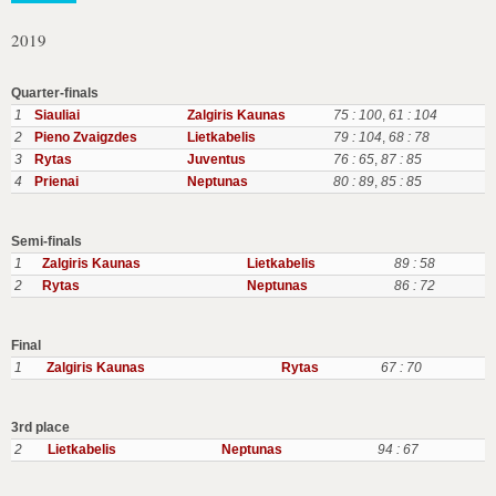
2019
Quarter-finals
1
Siauliai
Zalgiris Kaunas
75 : 100
,
61 : 104
2
Pieno Zvaigzdes
Lietkabelis
79 : 104
,
68 : 78
3
Rytas
Juventus
76 : 65
,
87 : 85
4
Prienai
Neptunas
80 : 89
,
85 : 85
Semi-finals
1
Zalgiris Kaunas
Lietkabelis
89 : 58
2
Rytas
Neptunas
86 : 72
Final
1
Zalgiris Kaunas
Rytas
67 : 70
3rd place
2
Lietkabelis
Neptunas
94 : 67