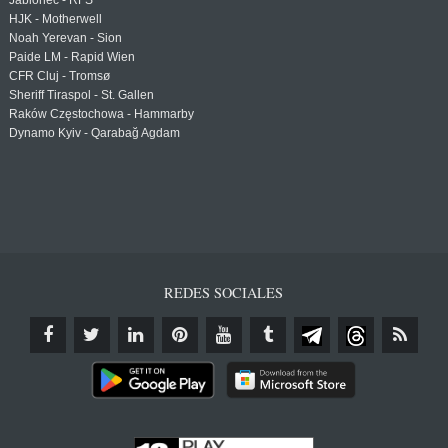
Jablonec - RFS
HJK - Motherwell
Noah Yerevan - Sion
Paide LM - Rapid Wien
CFR Cluj - Tromsø
Sheriff Tiraspol - St. Gallen
Raków Częstochowa - Hammarby
Dynamo Kyiv - Qarabağ Agdam
REDES SOCIALES