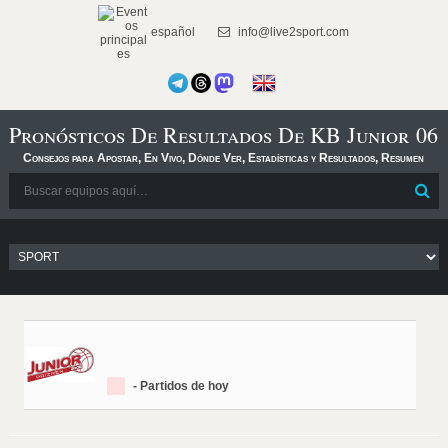
español
info@live2sport.com
Pronósticos De Resultados De KB Junior 06
Consejos para Apostar, En Vivo, Dónde Ver, Estadísticas y Resultados, Resumen
- Partidos de hoy