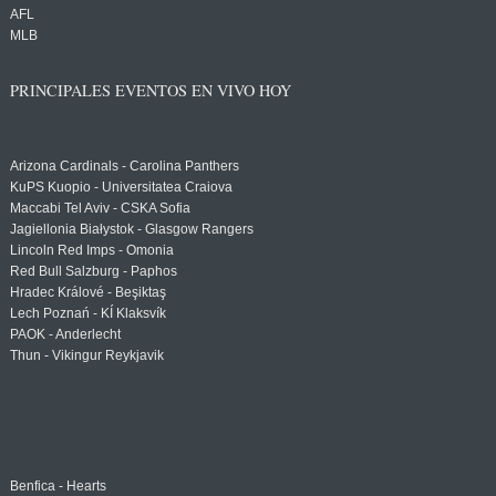
AFL
MLB
PRINCIPALES EVENTOS EN VIVO HOY
Arizona Cardinals - Carolina Panthers
KuPS Kuopio - Universitatea Craiova
Maccabi Tel Aviv - CSKA Sofia
Jagiellonia Białystok - Glasgow Rangers
Lincoln Red Imps - Omonia
Red Bull Salzburg - Paphos
Hradec Králové - Beşiktaş
Lech Poznań - KÍ Klaksvík
PAOK - Anderlecht
Thun - Vikingur Reykjavik
Benfica - Hearts