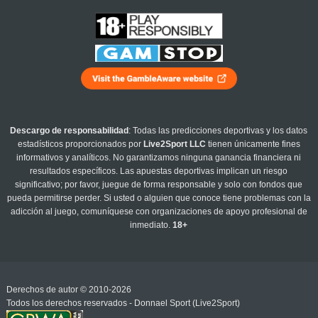
Descargo de responsabilidad
: Todas las predicciones deportivas y los datos
estadísticos proporcionados por
Live2Sport LLC
tienen únicamente fines
informativos y analíticos. No garantizamos ninguna ganancia financiera ni
resultados específicos. Las apuestas deportivas implican un riesgo
significativo; por favor, juegue de forma responsable y solo con fondos que
pueda permitirse perder. Si usted o alguien que conoce tiene problemas con la
adicción al juego, comuníquese con organizaciones de apoyo profesional de
inmediato.
18+
Derechos de autor © 2010-2026
Todos los derechos reservados - Donnael Sport (Live2Sport)