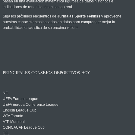
basan en una evaluación matemática rigurosa de datos históricos e
indicadores de rendimiento en tiempo real.
Siga los próximos encuentros de
Jurmalas Sports Fenikss
y aproveche
nuestros conocimientos basados en datos para comprender mejor la
probabilidad estadística de su próxima victoria.
PRINCIPALES CONSEJOS DEPORTIVOS HOY
NFL
UEFA Europa League
UEFA Europa Conference League
English League Cup
WTA Toronto
ATP Montreal
CONCACAF League Cup
CFL