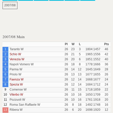
2007/08
2007/08 Main
Pl
W
L
Pts
1
Taranto W
26
23
3
1804:1457
46
2
Schio W
26
21
5
1965:1556
42
3
Venezia W
26
20
6
1851:1552
40
4
Napoli Vomero W
26
18
8
1778:1666
36
5
Parma W
26
14
12
1645:1649
28
6
Priolo W
26
13
13
1677:1655
26
7
Faenza W
26
12
14
1668:1677
24
8
Spezia W
26
12
14
1684:1712
24
9
Comense W
26
11
15
1718:1859
22
10
Viterbo W
26
10
16
1650:1709
20
11
Pozzuoli W
26
10
16
1761:1918
20
12
Roma San Raffaele W
26
8
18
1492:1748
16
13
Ribera W
26
6
20
1698:1920
12