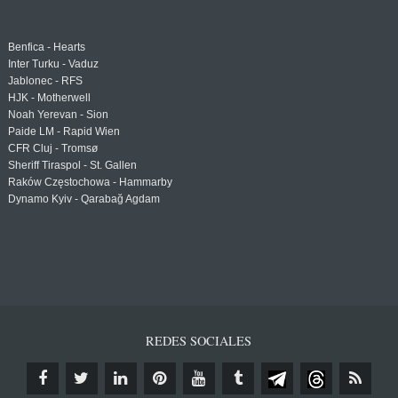
Benfica - Hearts
Inter Turku - Vaduz
Jablonec - RFS
HJK - Motherwell
Noah Yerevan - Sion
Paide LM - Rapid Wien
CFR Cluj - Tromsø
Sheriff Tiraspol - St. Gallen
Raków Częstochowa - Hammarby
Dynamo Kyiv - Qarabağ Agdam
REDES SOCIALES