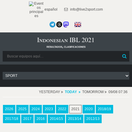
español
info@live2sport.com
Indonesian IBL 2021
resultados, clasificaciones
YESTERDAY
TODAY
TOMORROW
09/08 07:36
2026
2025
2024
2023
2022
2021
2020
2018/19
2017/18
2017
2016
2014/15
2013/14
2012/13