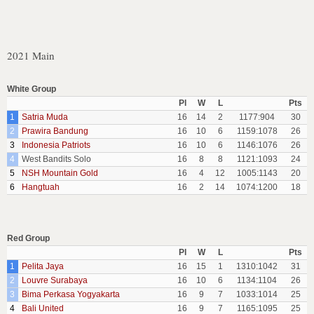
2021 Main
White Group
Pl
W
L
Pts
1
Satria Muda
16
14
2
1177:904
30
2
Prawira Bandung
16
10
6
1159:1078
26
3
Indonesia Patriots
16
10
6
1146:1076
26
4
West Bandits Solo
16
8
8
1121:1093
24
5
NSH Mountain Gold
16
4
12
1005:1143
20
6
Hangtuah
16
2
14
1074:1200
18
Red Group
Pl
W
L
Pts
1
Pelita Jaya
16
15
1
1310:1042
31
2
Louvre Surabaya
16
10
6
1134:1104
26
3
Bima Perkasa Yogyakarta
16
9
7
1033:1014
25
4
Bali United
16
9
7
1165:1095
25