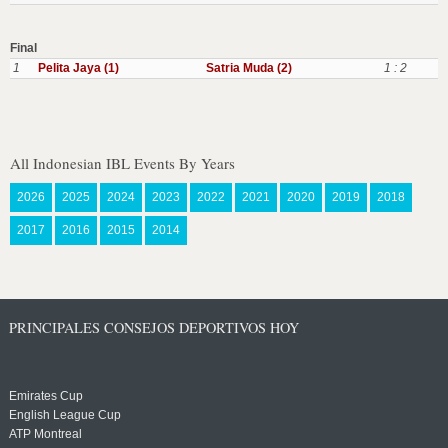
Final
1
Pelita Jaya (1)
Satria Muda (2)
1 : 2
All Indonesian IBL Events By Years
2026
2025
2024
2023
2022
2021
2020
2019
2018
2017
2016
2015
2014
PRINCIPALES CONSEJOS DEPORTIVOS HOY
Emirates Cup
English League Cup
ATP Montreal