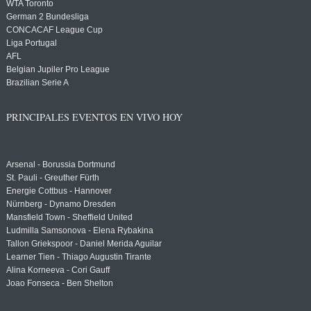
WTA Toronto
German 2 Bundesliga
CONCACAF League Cup
Liga Portugal
AFL
Belgian Jupiler Pro League
Brazilian Serie A
PRINCIPALES EVENTOS EN VIVO HOY
Arsenal - Borussia Dortmund
St. Pauli - Greuther Fürth
Energie Cottbus - Hannover
Nürnberg - Dynamo Dresden
Mansfield Town - Sheffield United
Ludmilla Samsonova - Elena Rybakina
Tallon Griekspoor - Daniel Merida Aguilar
Learner Tien - Thiago Augustin Tirante
Alina Korneeva - Cori Gauff
Joao Fonseca - Ben Shelton