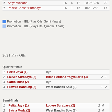
5
Satya Wacana
16
4
12
1083:1236
20
6
Pacific Caesar Surabaya
16
1
15
846:1268
17
Promotion ~ IBL (Play Offs: Semi~finals)
Promotion ~ IBL (Play Offs: Quarter~finals)
2021 Play Offs
Quarter-finals
1
Pelita Jaya (1)
Bye
2
Louvre Surabaya (2)
Bima Perkasa Yogyakarta (3)
2 : 1
3
Satria Muda (2)
Bye
4
Prawira Bandung (2)
West Bandits Solo (3)
1 : 2
Semi-finals
1
Pelita Jaya (1)
Louvre Surabaya (2)
2 : 0
2
Satria Muda (2)
West Bandits Solo (3)
2 : 0