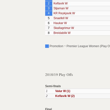
2
Keflavik W
3
Stjarnan W
4
KR Reykjavik W
5
Snaefell W
6
Haukar W
7
Skallagrimur W
8
Breidablik W
Promotion ~ Premier League Women (Play Of
2018/19 Play Offs
Semi-finals
1
Valur W (1)
2
Keflavik W (2)
Final