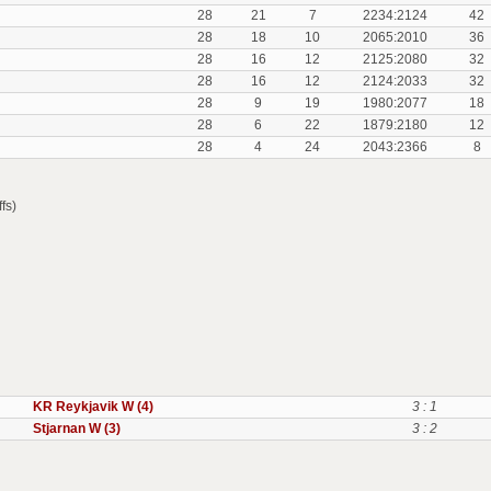
28
21
7
2234:2124
42
28
18
10
2065:2010
36
28
16
12
2125:2080
32
28
16
12
2124:2033
32
28
9
19
1980:2077
18
28
6
22
1879:2180
12
28
4
24
2043:2366
8
fs)
KR Reykjavik W (4)
3 : 1
Stjarnan W (3)
3 : 2