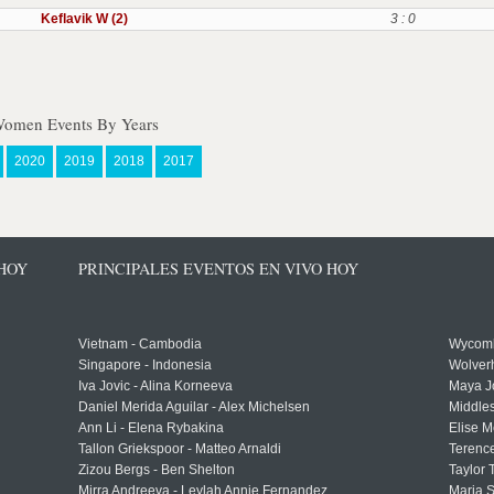
Keflavik W (2)
3 : 0
 Women Events By Years
2020
2019
2018
2017
 HOY
PRINCIPALES EVENTOS EN VIVO HOY
Vietnam - Cambodia
Wycomb
Singapore - Indonesia
Wolver
Iva Jovic - Alina Korneeva
Maya J
Daniel Merida Aguilar - Alex Michelsen
Middle
Ann Li - Elena Rybakina
Elise M
Tallon Griekspoor - Matteo Arnaldi
Terenc
Zizou Bergs - Ben Shelton
Taylor 
Mirra Andreeva - Leylah Annie Fernandez
Maria S