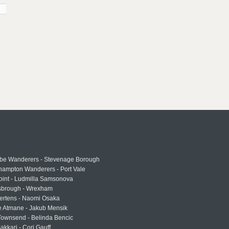
e Wanderers - Stevenage Borough
hampton Wanderers - Port Vale
oint - Ludmilla Samsonova
sbrough - Wrexham
ertens - Naomi Osaka
e Atmane - Jakub Mensik
Townsend - Belinda Bencic
akkari - Cori Gauff