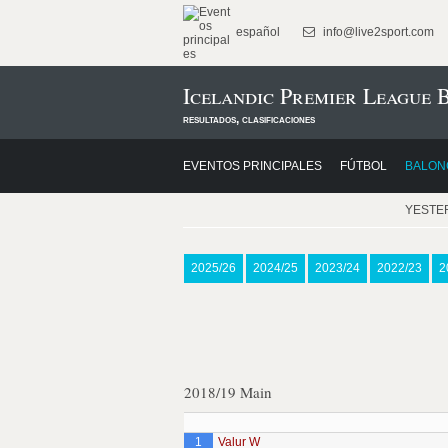
español
info@live2sport.com
Icelandic Premier League 
resultados, clasificaciones
EVENTOS PRINCIPALES
FÚTBOL
BALON
YESTE
2025/26
2024/25
2023/24
2022/23
2
2018/19 Main
1
Valur W