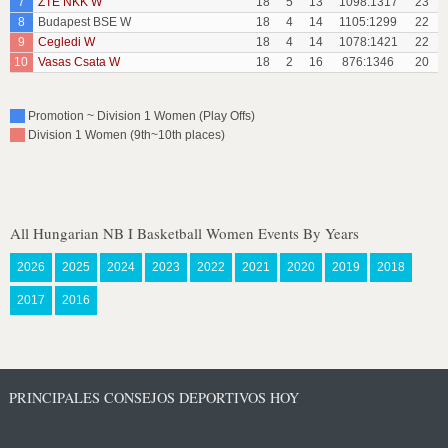
7
ZTE NKK W
18
5
13
1098:1317
23
8
Budapest BSE W
18
4
14
1105:1299
22
9
Cegledi W
18
4
14
1078:1421
22
10
Vasas Csata W
18
2
16
876:1346
20
Promotion ~ Division 1 Women (Play Offs)
Division 1 Women (9th~10th places)
All Hungarian NB I Basketball Women Events By Years
2026
2025
2024
2023
2022
2021
2020
2019
2018
2017
2016
PRINCIPALES CONSEJOS DEPORTIVOS HOY