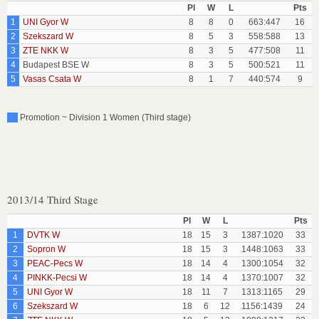
Pl
W
L
Pts
1
UNI Gyor W
8
8
0
663:447
16
2
Szekszard W
8
5
3
558:588
13
3
ZTE NKK W
8
3
5
477:508
11
4
Budapest BSE W
8
3
5
500:521
11
5
Vasas Csata W
8
1
7
440:574
9
Promotion ~ Division 1 Women (Third stage)
2013/14 Third Stage
Pl
W
L
Pts
1
DVTK W
18
15
3
1387:1020
33
2
Sopron W
18
15
3
1448:1063
33
3
PEAC-Pecs W
18
14
4
1300:1054
32
4
PINKK-Pecsi W
18
14
4
1370:1007
32
5
UNI Gyor W
18
11
7
1313:1165
29
6
Szekszard W
18
6
12
1156:1439
24