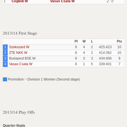
1
Cegledi W
Vasas Csata W
2 : 0
2013/14 First Stage
Pl
W
L
Pts
1
Szekszard W
6
4
2
425:423
10
2
ZTE NKK W
6
4
2
414:382
10
3
Budapest BSE W
6
3
3
434:406
9
4
Vasas Csata W
6
1
5
339:401
7
Promotion ~ Division 1 Women (Second stage)
2013/14 Play Offs
Quarter-finals