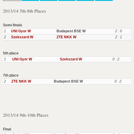
2013/14 5th-8th Places
Semi-finals
1
UNI Gyor W
Budapest BSE W
2 : 0
2
Szekszard W
ZTE NKK W
2 : 1
5th place
1
UNI Gyor W
Szekszard W
0 : 2
7th place
2
ZTE NKK W
Budapest BSE W
0 : 2
2013/14 9th-10th Places
Final