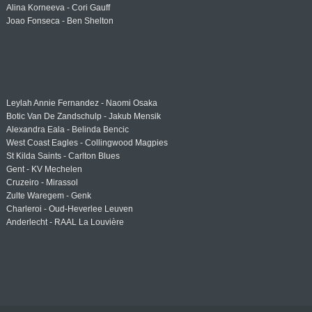
Alina Korneeva - Cori Gauff
Joao Fonseca - Ben Shelton
Leylah Annie Fernandez - Naomi Osaka
Botic Van De Zandschulp - Jakub Mensik
Alexandra Eala - Belinda Bencic
West Coast Eagles - Collingwood Magpies
St Kilda Saints - Carlton Blues
Gent - KV Mechelen
Cruzeiro - Mirassol
Zulte Waregem - Genk
Charleroi - Oud-Heverlee Leuven
Anderlecht - RAAL La Louvière