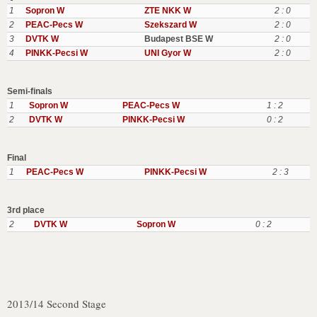
1
Sopron W
ZTE NKK W
2 : 0
2
PEAC-Pecs W
Szekszard W
2 : 0
3
DVTK W
Budapest BSE W
2 : 0
4
PINKK-Pecsi W
UNI Gyor W
2 : 0
Semi-finals
1
Sopron W
PEAC-Pecs W
1 : 2
2
DVTK W
PINKK-Pecsi W
0 : 2
Final
1
PEAC-Pecs W
PINKK-Pecsi W
2 : 3
3rd place
2
DVTK W
Sopron W
0 : 2
2013/14 Second Stage