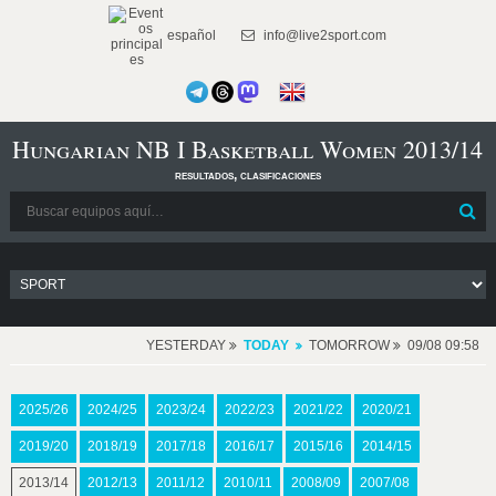
español
info@live2sport.com
Hungarian NB I Basketball Women 2013/14
resultados, clasificaciones
YESTERDAY
TODAY
TOMORROW
09/08 09:58
2025/26
2024/25
2023/24
2022/23
2021/22
2020/21
2019/20
2018/19
2017/18
2016/17
2015/16
2014/15
2013/14
2012/13
2011/12
2010/11
2008/09
2007/08