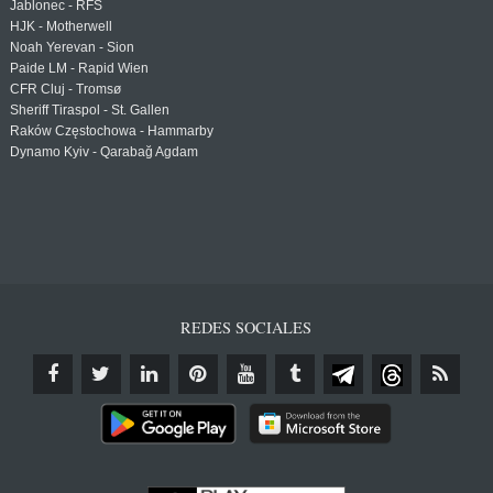
Jablonec - RFS
HJK - Motherwell
Noah Yerevan - Sion
Paide LM - Rapid Wien
CFR Cluj - Tromsø
Sheriff Tiraspol - St. Gallen
Raków Częstochowa - Hammarby
Dynamo Kyiv - Qarabağ Agdam
REDES SOCIALES