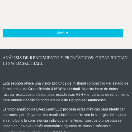
MÁS ▼
ANÁLISIS DE RENDIMIENTO Y PRONÓSTICOS: GREAT BRITAIN
U16 W BASKETBALL
Esta sección ofrece una visión profunda del historial competitivo y el estado de
forma actual de
Great Britain U16 W basketball
. Nuestra base de datos
rastrea resultados profesionales, estadísticas H2H y tendencias de rendimiento
para brindar una visión completa de este
Equipo de Baloncesto
.
El motor analítico de
Live2Sport LLC
procesa estas métricas para identificar
patrones que influyen en los resultados futuros. Ya sea la sinergia del equipo
en el fútbol o la consistencia individual en el tenis, nuestros pronósticos se
basan en una evaluación matemática rigurosa de datos históricos e
indicadores de rendimiento en tiempo real.