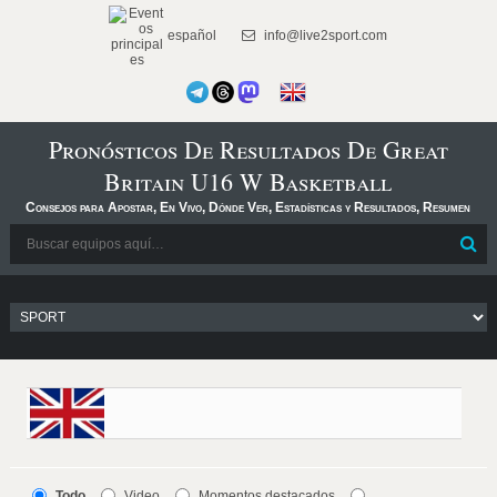
español
info@live2sport.com
Pronósticos De Resultados De Great
Britain U16 W Basketball
Consejos para Apostar, En Vivo, Dónde Ver, Estadísticas y Resultados, Resumen
Todo
Video
Momentos destacados