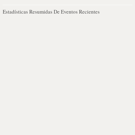
Estadísticas Resumidas De Eventos Recientes