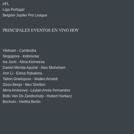
AFL
Liga Portugal
Belgian Jupiler Pro League
PRINCIPALES EVENTOS EN VIVO HOY
Vietnam - Cambodia
Singapore - Indonesia
Iva Jovic - Alina Korneeva
Daniel Merida Aguilar - Alex Michelsen
Ann Li - Elena Rybakina
Tallon Griekspoor - Matteo Arnaldi
Zizou Bergs - Ben Shelton
Mirra Andreeva - Leylah Annie Fernandez
Botic Van De Zandschulp - Hubert Hurkacz
Bochum - Hertha Berlin