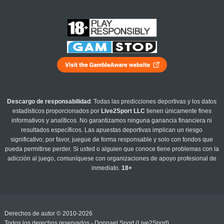
Descargo de responsabilidad
: Todas las predicciones deportivas y los datos
estadísticos proporcionados por
Live2Sport LLC
tienen únicamente fines
informativos y analíticos. No garantizamos ninguna ganancia financiera ni
resultados específicos. Las apuestas deportivas implican un riesgo
significativo; por favor, juegue de forma responsable y solo con fondos que
pueda permitirse perder. Si usted o alguien que conoce tiene problemas con la
adicción al juego, comuníquese con organizaciones de apoyo profesional de
inmediato.
18+
Derechos de autor © 2010-2026
Todos los derechos reservados - Donnael Sport (Live2Sport)