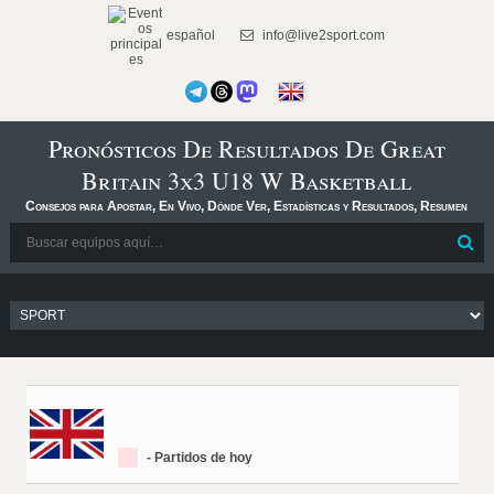
español
info@live2sport.com
Pronósticos De Resultados De Great
Britain 3x3 U18 W Basketball
Consejos para Apostar, En Vivo, Dónde Ver, Estadísticas y Resultados, Resumen
- Partidos de hoy