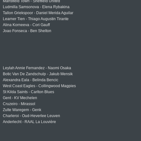
Mansfield Town - Sheffield United
Ludmilla Samsonova - Elena Rybakina
Tallon Griekspoor - Daniel Merida Aguilar
Learner Tien - Thiago Augustin Tirante
Alina Korneeva - Cori Gauff
Joao Fonseca - Ben Shelton
Leylah Annie Fernandez - Naomi Osaka
Botic Van De Zandschulp - Jakub Mensik
Alexandra Eala - Belinda Bencic
West Coast Eagles - Collingwood Magpies
St Kilda Saints - Carlton Blues
Gent - KV Mechelen
Cruzeiro - Mirassol
Zulte Waregem - Genk
Charleroi - Oud-Heverlee Leuven
Anderlecht - RAAL La Louvière