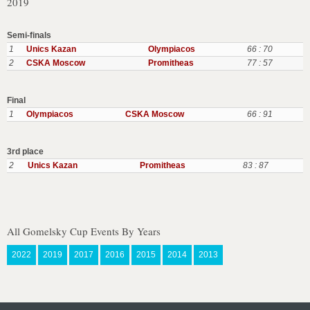
2019
Semi-finals
1
Unics Kazan
Olympiacos
66 : 70
2
CSKA Moscow
Promitheas
77 : 57
Final
1
Olympiacos
CSKA Moscow
66 : 91
3rd place
2
Unics Kazan
Promitheas
83 : 87
All Gomelsky Cup Events By Years
2022
2019
2017
2016
2015
2014
2013