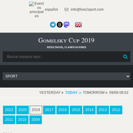
español
info@live2sport.com
Gomelsky Cup 2019
resultados, clasificaciones
YESTERDAY
TODAY
TOMORROW
09/08 08:02
2022
2020
2019
2017
2016
2015
2014
2013
2012
2011
2010
2009