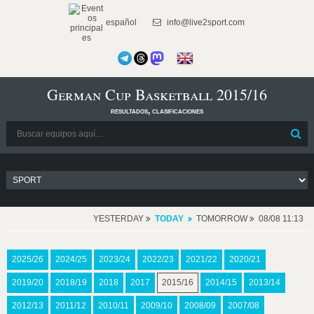
español
info@live2sport.com
German Cup Basketball 2015/16
resultados, clasificaciones
YESTERDAY
TODAY
TOMORROW
08/08 11:13
2025/26
2024/25
2023/24
2022/23
2021/22
2020/21
2019/20
2018/19
2018
2017
2015/16
2014/15
2013/14
2012/13
2011/12
2010/11
2009/10
2008/09
2007/08