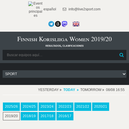
español
info@live2sport.com
Finnish Korisliiga Women 2019/20
resultados, clasificaciones
YESTERDAY
TODAY
TOMORROW
08/08 16:55
2025/26
2024/25
2023/24
2022/23
2021/22
2020/21
2019/20
2018/19
2017/18
2016/17