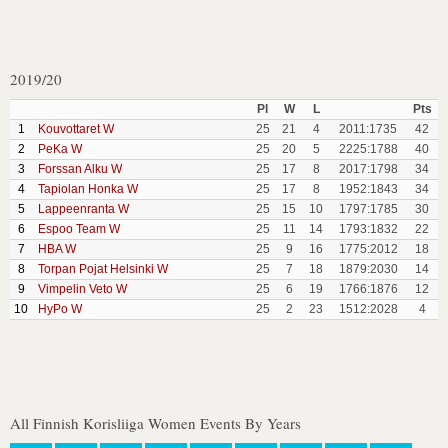
2019/20
Pl
W
L
Pts
1
Kouvottaret W
25
21
4
2011:1735
42
2
PeKa W
25
20
5
2225:1788
40
3
Forssan Alku W
25
17
8
2017:1798
34
4
Tapiolan Honka W
25
17
8
1952:1843
34
5
Lappeenranta W
25
15
10
1797:1785
30
6
Espoo Team W
25
11
14
1793:1832
22
7
HBA W
25
9
16
1775:2012
18
8
Torpan Pojat Helsinki W
25
7
18
1879:2030
14
9
Vimpelin Veto W
25
6
19
1766:1876
12
10
HyPo W
25
2
23
1512:2028
4
All Finnish Korisliiga Women Events By Years