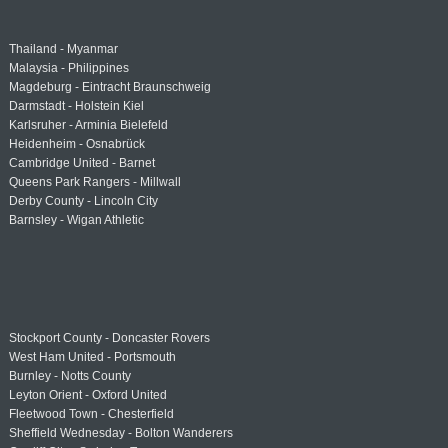
Thailand - Myanmar
Malaysia - Philippines
Magdeburg - Eintracht Braunschweig
Darmstadt - Holstein Kiel
Karlsruher - Arminia Bielefeld
Heidenheim - Osnabrück
Cambridge United - Barnet
Queens Park Rangers - Millwall
Derby County - Lincoln City
Barnsley - Wigan Athletic
Stockport County - Doncaster Rovers
West Ham United - Portsmouth
Burnley - Notts County
Leyton Orient - Oxford United
Fleetwood Town - Chesterfield
Sheffield Wednesday - Bolton Wanderers