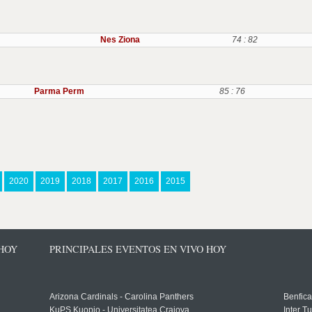
Nes Ziona
74 : 82
Parma Perm
85 : 76
2020
2019
2018
2017
2016
2015
 HOY
PRINCIPALES EVENTOS EN VIVO HOY
Arizona Cardinals - Carolina Panthers
Benfica
KuPS Kuopio - Universitatea Craiova
Inter T