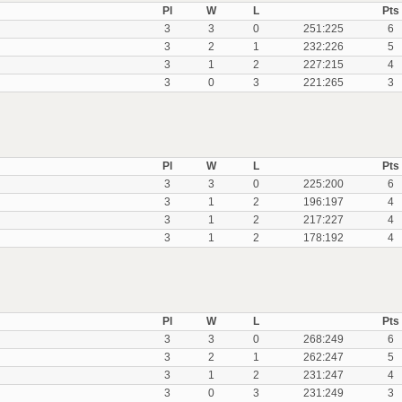
Pl
W
L
Pts
3
3
0
251:225
6
3
2
1
232:226
5
3
1
2
227:215
4
3
0
3
221:265
3
Pl
W
L
Pts
3
3
0
225:200
6
3
1
2
196:197
4
3
1
2
217:227
4
3
1
2
178:192
4
Pl
W
L
Pts
3
3
0
268:249
6
3
2
1
262:247
5
3
1
2
231:247
4
3
0
3
231:249
3