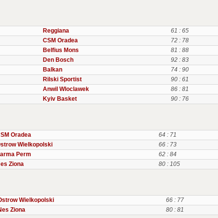
Reggiana
61 : 65
CSM Oradea
72 : 78
Belfius Mons
81 : 88
Den Bosch
92 : 83
Balkan
74 : 90
Rilski Sportist
90 : 61
Anwil Wloclawek
86 : 81
Kyiv Basket
90 : 76
SM Oradea
64 : 71
strow Wielkopolski
66 : 73
arma Perm
62 : 84
es Ziona
80 : 105
Ostrow Wielkopolski
66 : 77
Nes Ziona
80 : 81