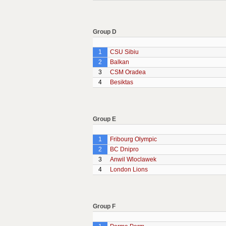
Group D
1
CSU Sibiu
2
Balkan
3
CSM Oradea
4
Besiktas
Group E
1
Fribourg Olympic
2
BC Dnipro
3
Anwil Wloclawek
4
London Lions
Group F