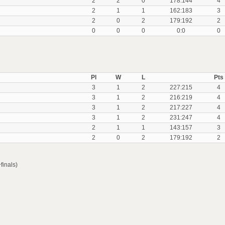
2
2
0
178:144
4
2
1
1
162:183
3
2
0
2
179:192
2
0
0
0
0:0
0
Pl
W
L
Pts
3
1
2
227:215
4
3
1
2
216:219
4
3
1
2
217:227
4
3
1
2
231:247
4
2
1
1
143:157
3
2
0
2
179:192
2
finals)