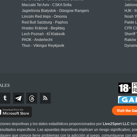
Maccabi Tel Aviv - CSKA Sofia
Jablon
Jagiellonia Białystok - Glasgow Rangers
HJK - M
Lincoln Red Imps - Omonia
Noah Y
Red Bull Salzburg - Paphos
Paide 
Hradec Králové - Beşiktaş
CFR Cl
Lech Poznań - KÍ Klaksvík
Sheriff 
PAOK - Anderlecht
Raków 
Thun - Vikingur Reykjavik
Dynamo
ALES
cciones deportivas y los datos estadísticos proporcionados por
Live2Sport LLC
tien
sultados específicos. Las apuestas deportivas implican un riesgo significativo; po
 alguien que conoce tiene problemas con la adicción al juego, comuníquese con or