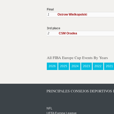
Final
1
Ostrow Wielkopolski
3rd place
2
CSM Oradea
All FIBA Europe Cup Events By Years
2026
2025
2024
2023
2022
2021
PRINCIPALES CONSEJOS DEPORTIVOS
NFL
UEFA Europa League