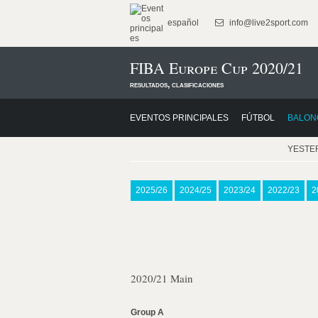
español
info@live2sport.com
FIBA Europe Cup 2020/21
resultados, clasificaciones
EVENTOS PRINCIPALES
FÚTBOL
BALON
YESTE
2025/26
2024/25
2023/24
2022/23
2
2020/21 Main
Group A