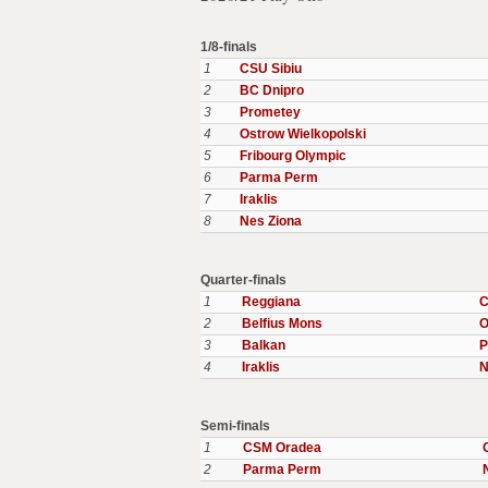
1/8-finals
1
CSU Sibiu
2
BC Dnipro
3
Prometey
4
Ostrow Wielkopolski
5
Fribourg Olympic
6
Parma Perm
7
Iraklis
8
Nes Ziona
Quarter-finals
1
Reggiana
C
2
Belfius Mons
O
3
Balkan
P
4
Iraklis
N
Semi-finals
1
CSM Oradea
2
Parma Perm