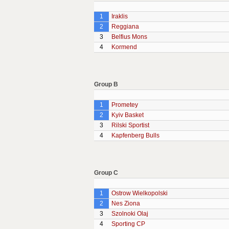
1
Iraklis
2
Reggiana
3
Belfius Mons
4
Kormend
Group B
1
Prometey
2
Kyiv Basket
3
Rilski Sportist
4
Kapfenberg Bulls
Group C
1
Ostrow Wielkopolski
2
Nes Ziona
3
Szolnoki Olaj
4
Sporting CP