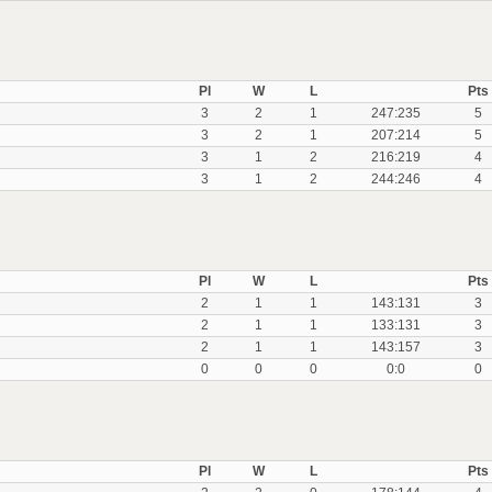
Pl
W
L
Pts
3
2
1
247:235
5
3
2
1
207:214
5
3
1
2
216:219
4
3
1
2
244:246
4
Pl
W
L
Pts
2
1
1
143:131
3
2
1
1
133:131
3
2
1
1
143:157
3
0
0
0
0:0
0
Pl
W
L
Pts