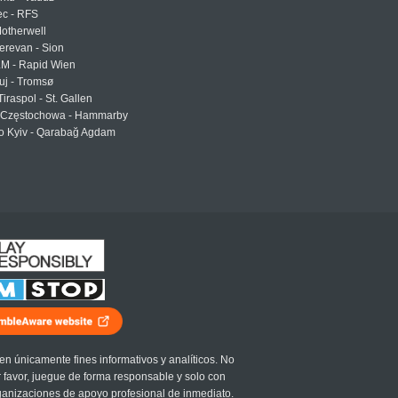
ec - RFS
otherwell
erevan - Sion
LM - Rapid Wien
uj - Tromsø
Tiraspol - St. Gallen
Częstochowa - Hammarby
 Kyiv - Qarabağ Agdam
en únicamente fines informativos y analíticos. No
r favor, juegue de forma responsable y solo con
ganizaciones de apoyo profesional de inmediato.