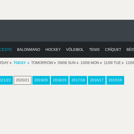
CESTO
BALONMANO
HOCKEY
VÓLEIBOL
TENIS
CRÍQUET
BÉI
RDAY
TODAY
TOMORROW
09/08 SUN
10/08 MON
11/08 TUE
12/
021/22
2020/21
2019/20
2018/19
2017/18
2016/17
2015/16