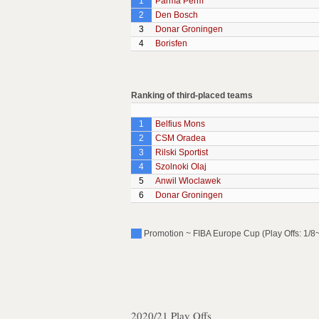
1
Parma Perm
2
Den Bosch
3
Donar Groningen
4
Borisfen
Ranking of third-placed teams
1
Belfius Mons
2
CSM Oradea
3
Rilski Sportist
4
Szolnoki Olaj
5
Anwil Wloclawek
6
Donar Groningen
Promotion ~ FIBA Europe Cup (Play Offs: 1/8~
2020/21 Play Offs