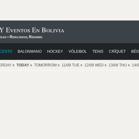
 Y Eventos En Bolivia
ticas y Resultados, Resumen
CESTO
BALONMANO
HOCKEY
VÓLEIBOL
TENIS
CRÍQUET
BÉI
ERDAY
TODAY
TOMORROW
11/08 TUE
12/08 WED
13/08 THU
14/