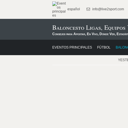
español
info@live2sport.com
Baloncesto Ligas, Equipos
Consejos para Apostar, En Vivo, Dónde Ver, Estadís
EVENTOS PRINCIPALES
FÚTBOL
BALON
YEST