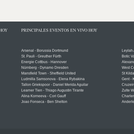
 HOY
PRINCIPALES EVENTOS EN VIVO HOY
Arsenal - Borussia Dortmund
Leylah
St. Pauli - Greuther Fürth
Botic V
Energie Cottbus - Hannover
Alexand
Nürnberg - Dynamo Dresden
West C
Mansfield Town - Sheffield United
St Kild
Ludmilla Samsonova - Elena Rybakina
Gent -
Tallon Griekspoor - Daniel Merida Aguilar
Cruzeir
Learner Tien - Thiago Augustin Tirante
Zulte 
Alina Korneeva - Cori Gauff
Charle
Joao Fonseca - Ben Shelton
Anderle