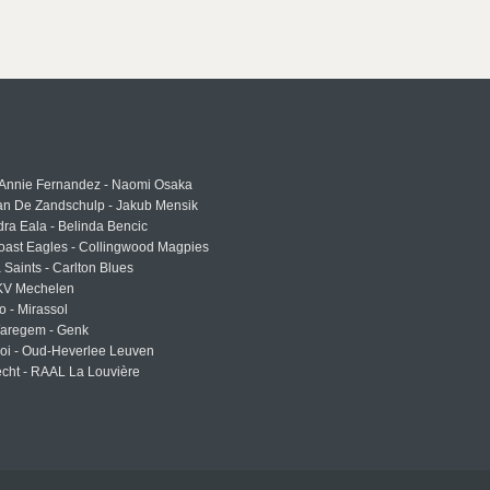
 Annie Fernandez - Naomi Osaka
an De Zandschulp - Jakub Mensik
ra Eala - Belinda Bencic
oast Eagles - Collingwood Magpies
a Saints - Carlton Blues
 KV Mechelen
o - Mirassol
Waregem - Genk
roi - Oud-Heverlee Leuven
cht - RAAL La Louvière