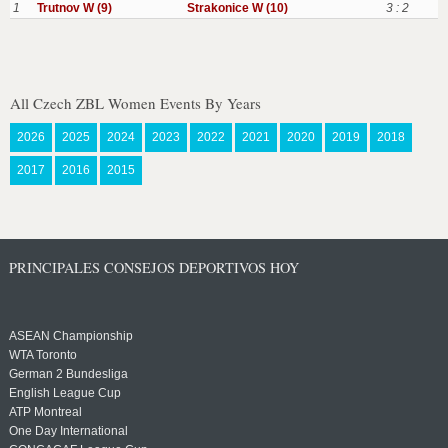
1
Trutnov W (9)
Strakonice W (10)
3 : 2
All Czech ZBL Women Events By Years
2026
2025
2024
2023
2022
2021
2020
2019
2018
2017
2016
2015
PRINCIPALES CONSEJOS DEPORTIVOS HOY
ASEAN Championship
WTA Toronto
German 2 Bundesliga
English League Cup
ATP Montreal
One Day International