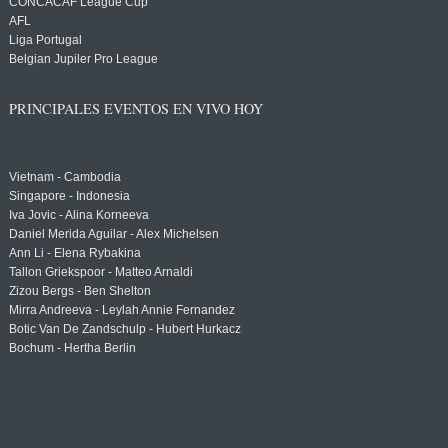
CONCACAF League Cup
AFL
Liga Portugal
Belgian Jupiler Pro League
PRINCIPALES EVENTOS EN VIVO HOY
Vietnam - Cambodia
Singapore - Indonesia
Iva Jovic - Alina Korneeva
Daniel Merida Aguilar - Alex Michelsen
Ann Li - Elena Rybakina
Tallon Griekspoor - Matteo Arnaldi
Zizou Bergs - Ben Shelton
Mirra Andreeva - Leylah Annie Fernandez
Botic Van De Zandschulp - Hubert Hurkacz
Bochum - Hertha Berlin