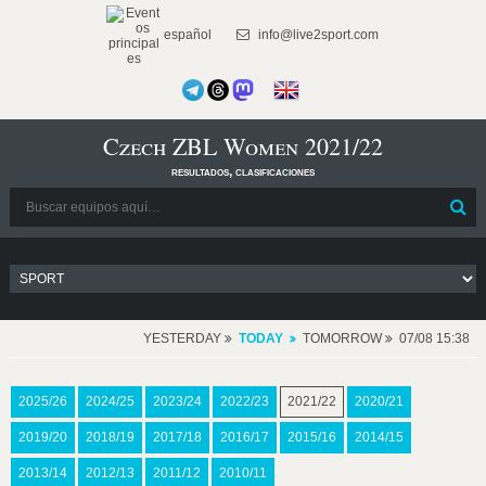
español
info@live2sport.com
Czech ZBL Women 2021/22
resultados, clasificaciones
YESTERDAY
TODAY
TOMORROW
07/08 15:38
2025/26
2024/25
2023/24
2022/23
2021/22
2020/21
2019/20
2018/19
2017/18
2016/17
2015/16
2014/15
2013/14
2012/13
2011/12
2010/11