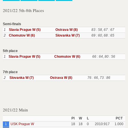
2021/22 5th-8th Places
Semi-finals
1
Slavia Prague W (5)
Ostrava W (8)
83 : 58
,
67 : 67
2
Chomutov W (6)
Slovanka W (7)
69 : 60
,
68 : 65
5th place
1
Slavia Prague W (5)
Chomutov W (6)
66 : 64
,
80 : 56
7th place
2
Slovanka W (7)
Ostrava W (8)
76 : 66
,
73 : 86
2021/22 Main
Pl
W
L
PCT
1
USK Prague W
18
18
0
2010:917
1.000