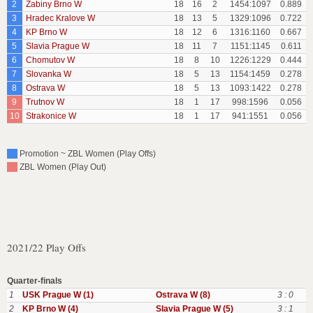
2
Zabiny Brno W
18
16
2
1454:1097
0.889
3
Hradec Kralove W
18
13
5
1329:1096
0.722
4
KP Brno W
18
12
6
1316:1160
0.667
5
Slavia Prague W
18
11
7
1151:1145
0.611
6
Chomutov W
18
8
10
1226:1229
0.444
7
Slovanka W
18
5
13
1154:1459
0.278
8
Ostrava W
18
5
13
1093:1422
0.278
9
Trutnov W
18
1
17
998:1596
0.056
10
Strakonice W
18
1
17
941:1551
0.056
Promotion ~ ZBL Women (Play Offs)
ZBL Women (Play Out)
2021/22 Play Offs
Quarter-finals
1
USK Prague W (1)
Ostrava W (8)
3 : 0
2
KP Brno W (4)
Slavia Prague W (5)
3 : 1