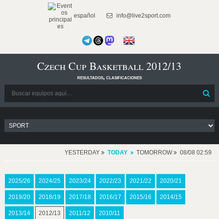
español
info@live2sport.com
Czech Cup Basketball 2012/13
resultados, clasificaciones
YESTERDAY
TODAY
TOMORROW
08/08 02:59
2025/26
2024/25
2023/24
2022/23
2021/22
2020/21
2019/20
2018/19
2017/18
2016/17
2015/16
2014/15
2013/14
2012/13
2011/12
2010/11