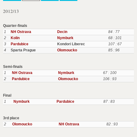
2012/13
Quarter-finals
1
NH Ostrava
Decin
84 : 77
2
Kolin
Nymburk
68 : 101
3
Pardubice
Kondori Liberec
107 : 67
4
Sparta Prague
Olomoucko
85 : 96
Semi-finals
1
NH Ostrava
Nymburk
67 : 100
2
Pardubice
Olomoucko
106 : 93
Final
1
Nymburk
Pardubice
87 : 83
3rd place
2
Olomoucko
NH Ostrava
82 : 93