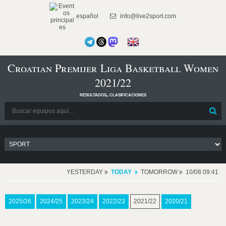
español
info@live2sport.com
Croatian Premijer Liga Basketball Women
2021/22
resultados, clasificaciones
YESTERDAY
TODAY
TOMORROW
10/08 09:41
2025/26
2024/25
2023/24
2022/23
2021/22
2020/21