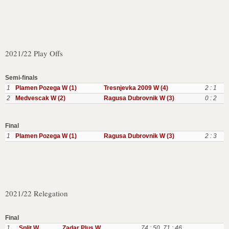
2021/22 Play Offs
Semi-finals
1
Plamen Pozega W (1)
Tresnjevka 2009 W (4)
2 : 1
2
Medvescak W (2)
Ragusa Dubrovnik W (3)
0 : 2
Final
1
Plamen Pozega W (1)
Ragusa Dubrovnik W (3)
2 : 3
2021/22 Relegation
Final
1
Split W
Zadar Plus W
74 : 50
,
71 : 46