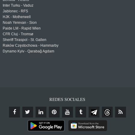
Inter Turku - Vaduz
Jablonec - RFS
HJK - Motherwell
Noah Yerevan - Sion
Paide LM - Rapid Wien
CFR Cluj - Tromsø
Sheriff Tiraspol - St. Gallen
Raków Częstochowa - Hammarby
Dynamo Kyiv - Qarabağ Agdam
REDES SOCIALES