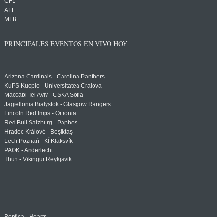
CFL
AFL
MLB
PRINCIPALES EVENTOS EN VIVO HOY
Arizona Cardinals - Carolina Panthers
KuPS Kuopio - Universitatea Craiova
Maccabi Tel Aviv - CSKA Sofia
Jagiellonia Białystok - Glasgow Rangers
Lincoln Red Imps - Omonia
Red Bull Salzburg - Paphos
Hradec Králové - Beşiktaş
Lech Poznań - KÍ Klaksvík
PAOK - Anderlecht
Thun - Vikingur Reykjavik
Benfica - Hearts