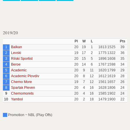
2019/20
Pl
W
L
Pts
1
Balkan
20
19
1
1813:1525
39
2
Levski
19
17
2
1775:1322
36
3
Rilski Sportist
20
15
5
1896:1608
35
4
Beroe
20
14
6
1767:1598
34
5
Academic
20
9
11
1620:1799
29
6
Academic Plovdiv
20
8
12
1612:1619
28
7
Cherno More
19
7
12
1561:1657
26
8
Spartak Pleven
20
4
16
1628:1806
24
9
Chernomorets
20
4
16
1585:1902
24
10
Yambol
20
2
18
1479:1900
22
Promotion ~ NBL (Play Offs)