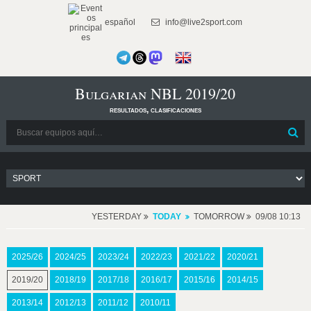
español
info@live2sport.com
Bulgarian NBL 2019/20
resultados, clasificaciones
YESTERDAY
TODAY
TOMORROW
09/08 10:13
2025/26
2024/25
2023/24
2022/23
2021/22
2020/21
2019/20
2018/19
2017/18
2016/17
2015/16
2014/15
2013/14
2012/13
2011/12
2010/11