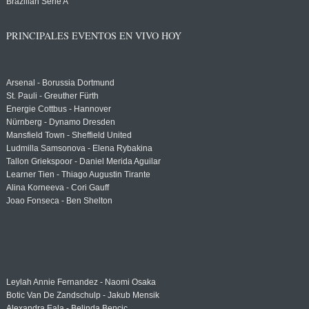
Brazilian Serie A
PRINCIPALES EVENTOS EN VIVO HOY
Arsenal - Borussia Dortmund
St. Pauli - Greuther Fürth
Energie Cottbus - Hannover
Nürnberg - Dynamo Dresden
Mansfield Town - Sheffield United
Ludmilla Samsonova - Elena Rybakina
Tallon Griekspoor - Daniel Merida Aguilar
Learner Tien - Thiago Augustin Tirante
Alina Korneeva - Cori Gauff
Joao Fonseca - Ben Shelton
Leylah Annie Fernandez - Naomi Osaka
Botic Van De Zandschulp - Jakub Mensik
Alexandra Eala - Belinda Bencic