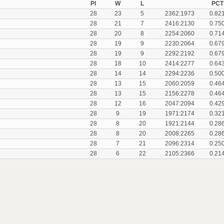
Pl
W
L
PCT
28
23
5
2362:1973
0.82
28
21
7
2416:2130
0.75
28
20
8
2254:2060
0.71
28
19
9
2230:2064
0.67
28
19
9
2292:2192
0.67
28
18
10
2414:2277
0.64
28
14
14
2294:2236
0.50
28
13
15
2060:2059
0.46
28
13
15
2156:2278
0.46
28
12
16
2047:2094
0.42
28
9
19
1971:2174
0.32
28
8
20
1921:2144
0.28
28
8
20
2008:2265
0.28
28
7
21
2096:2314
0.25
28
6
22
2105:2366
0.21