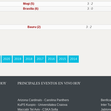
Mogi (5)
3 : 2
Brasilia (6)
3 : 0
Bauru (2)
3 : 2
2020
2019
2018
2017
2016
2015
2014
 HOY
PRINCIPALES EVENTOS EN VIVO HOY
Arizona Cardinals - Carolina Panthers
Benfica
KuPS Kuopio - Universitatea Craiova
Inter T
Maccabi Tel Aviv - CSKA Sofia
Jablon