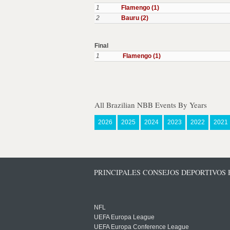
1
Flamengo (1)
2
Bauru (2)
Final
1
Flamengo (1)
All Brazilian NBB Events By Years
2026
2025
2024
2023
2022
2021
PRINCIPALES CONSEJOS DEPORTIVOS
NFL
UEFA Europa League
UEFA Europa Conference League