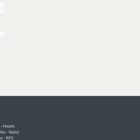
 - Hearts
urku - Vaduz
ec - RFS