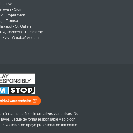
otherwell
erevan - Sion
LM - Rapid Wien
uj - Tromsø
Tiraspol - St. Gallen
Częstochowa - Hammarby
 Kyiv - Qarabağ Agdam
en únicamente fines informativos y analíticos. No
r favor, juegue de forma responsable y solo con
ganizaciones de apoyo profesional de inmediato.