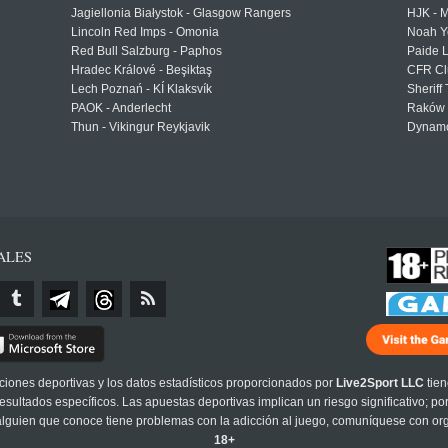
Jagiellonia Białystok - Glasgow Rangers
HJK - M
Lincoln Red Imps - Omonia
Noah Y
Red Bull Salzburg - Paphos
Paide 
Hradec Králové - Beşiktaş
CFR Cl
Lech Poznań - KÍ Klaksvík
Sheriff 
PAOK - Anderlecht
Raków 
Thun - Vikingur Reykjavik
Dynamo
ALES
cciones deportivas y los datos estadísticos proporcionados por
Live2Sport LLC
tien
sultados específicos. Las apuestas deportivas implican un riesgo significativo; po
 alguien que conoce tiene problemas con la adicción al juego, comuníquese con or
18+