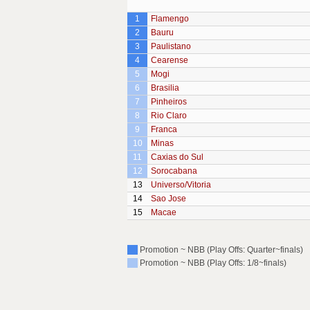
1
Flamengo
2
Bauru
3
Paulistano
4
Cearense
5
Mogi
6
Brasilia
7
Pinheiros
8
Rio Claro
9
Franca
10
Minas
11
Caxias do Sul
12
Sorocabana
13
Universo/Vitoria
14
Sao Jose
15
Macae
Promotion ~ NBB (Play Offs: Quarter~finals)
Promotion ~ NBB (Play Offs: 1/8~finals)