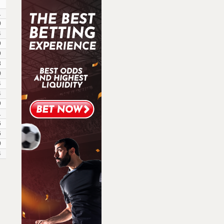
1
0
4
9
9
3
0
4
4
9
1
6
6
0
4