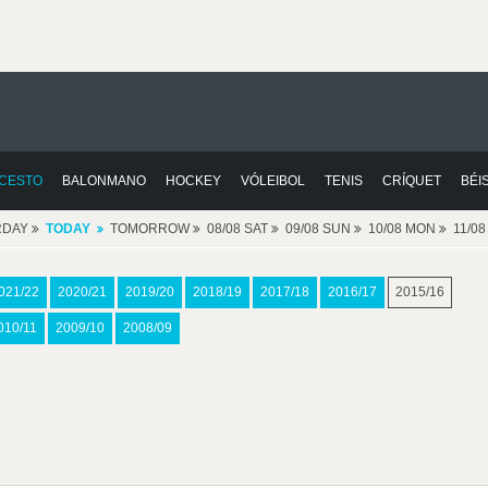
CESTO
BALONMANO
HOCKEY
VÓLEIBOL
TENIS
CRÍQUET
BÉI
RDAY
TODAY
TOMORROW
08/08 SAT
09/08 SUN
10/08 MON
11/0
021/22
2020/21
2019/20
2018/19
2017/18
2016/17
2015/16
010/11
2009/10
2008/09