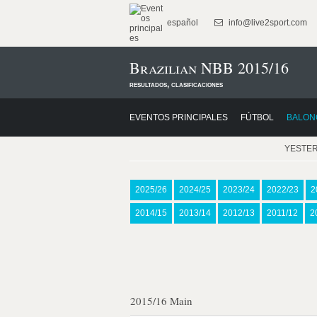
español
info@live2sport.com
Brazilian NBB 2015/16
resultados, clasificaciones
EVENTOS PRINCIPALES
FÚTBOL
BALON
YESTE
2025/26
2024/25
2023/24
2022/23
2
2014/15
2013/14
2012/13
2011/12
2
2015/16 Main