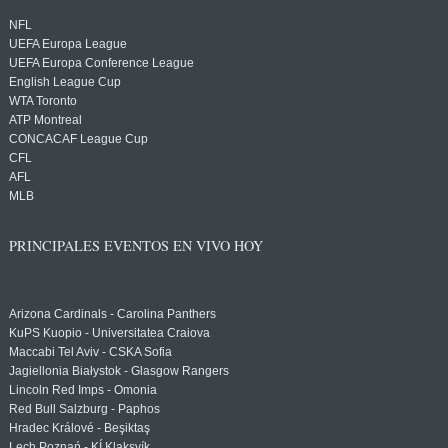
NFL
UEFA Europa League
UEFA Europa Conference League
English League Cup
WTA Toronto
ATP Montreal
CONCACAF League Cup
CFL
AFL
MLB
PRINCIPALES EVENTOS EN VIVO HOY
Arizona Cardinals - Carolina Panthers
KuPS Kuopio - Universitatea Craiova
Maccabi Tel Aviv - CSKA Sofia
Jagiellonia Białystok - Glasgow Rangers
Lincoln Red Imps - Omonia
Red Bull Salzburg - Paphos
Hradec Králové - Beşiktaş
Lech Poznań - KÍ Klaksvík