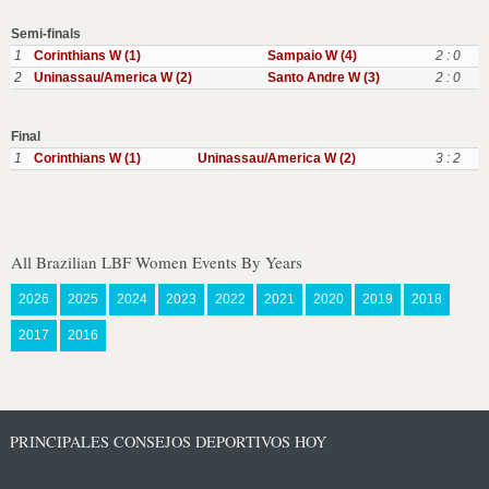
Semi-finals
1
Corinthians W (1)
Sampaio W (4)
2 : 0
2
Uninassau/America W (2)
Santo Andre W (3)
2 : 0
Final
1
Corinthians W (1)
Uninassau/America W (2)
3 : 2
All Brazilian LBF Women Events By Years
2026
2025
2024
2023
2022
2021
2020
2019
2018
2017
2016
PRINCIPALES CONSEJOS DEPORTIVOS HOY