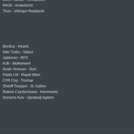
PAOK - Anderlecht
Thun - Vikingur Reykjavik
Benfica - Hearts
Inter Turku - Vaduz
Jablonec - RFS
HJK - Motherwell
Noah Yerevan - Sion
Paide LM - Rapid Wien
CFR Cluj - Tromsø
Sheriff Tiraspol - St. Gallen
Raków Częstochowa - Hammarby
Dynamo Kyiv - Qarabağ Agdam