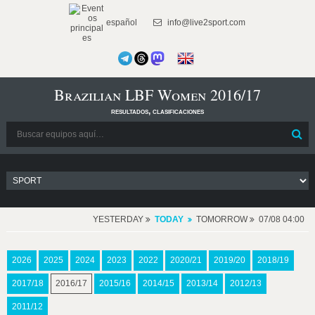
español
info@live2sport.com
Brazilian LBF Women 2016/17
resultados, clasificaciones
YESTERDAY
TODAY
TOMORROW
07/08 04:00
2026
2025
2024
2023
2022
2020/21
2019/20
2018/19
2017/18
2016/17
2015/16
2014/15
2013/14
2012/13
2011/12