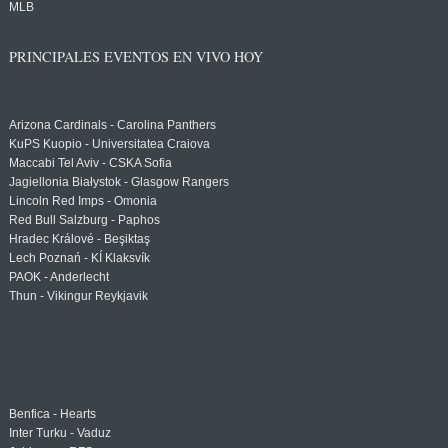
MLB
PRINCIPALES EVENTOS EN VIVO HOY
Arizona Cardinals - Carolina Panthers
KuPS Kuopio - Universitatea Craiova
Maccabi Tel Aviv - CSKA Sofia
Jagiellonia Białystok - Glasgow Rangers
Lincoln Red Imps - Omonia
Red Bull Salzburg - Paphos
Hradec Králové - Beşiktaş
Lech Poznań - KÍ Klaksvík
PAOK - Anderlecht
Thun - Vikingur Reykjavik
Benfica - Hearts
Inter Turku - Vaduz