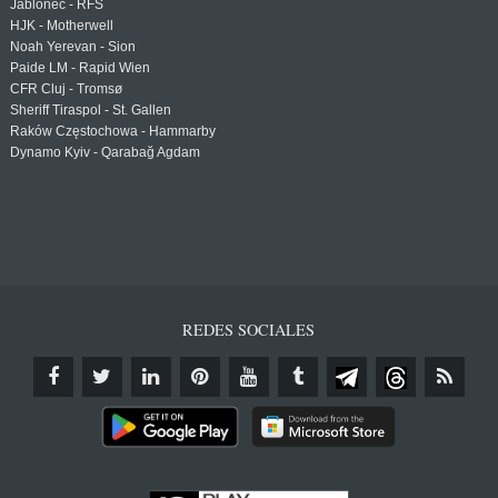
Jablonec - RFS
HJK - Motherwell
Noah Yerevan - Sion
Paide LM - Rapid Wien
CFR Cluj - Tromsø
Sheriff Tiraspol - St. Gallen
Raków Częstochowa - Hammarby
Dynamo Kyiv - Qarabağ Agdam
REDES SOCIALES