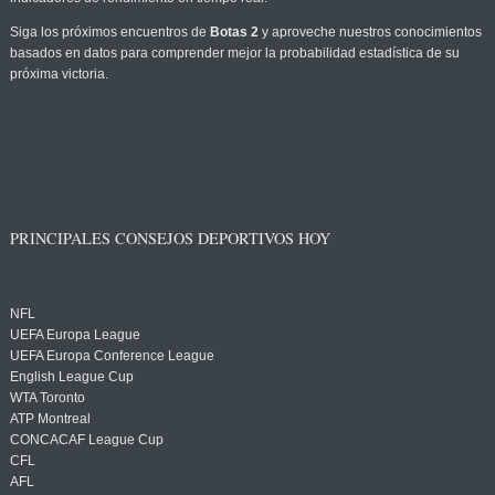
Siga los próximos encuentros de
Botas 2
y aproveche nuestros conocimientos
basados en datos para comprender mejor la probabilidad estadística de su
próxima victoria.
PRINCIPALES CONSEJOS DEPORTIVOS HOY
NFL
UEFA Europa League
UEFA Europa Conference League
English League Cup
WTA Toronto
ATP Montreal
CONCACAF League Cup
CFL
AFL