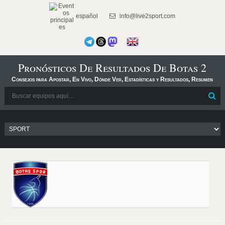
español
info@live2sport.com
Pronósticos De Resultados De Botas 2
Consejos para Apostar, En Vivo, Dónde Ver, Estadísticas y Resultados, Resumen