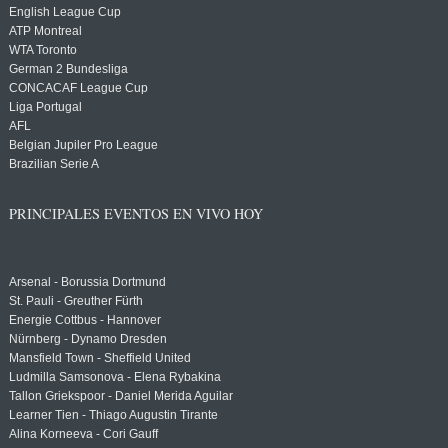
English League Cup
ATP Montreal
WTA Toronto
German 2 Bundesliga
CONCACAF League Cup
Liga Portugal
AFL
Belgian Jupiler Pro League
Brazilian Serie A
PRINCIPALES EVENTOS EN VIVO HOY
Arsenal - Borussia Dortmund
St. Pauli - Greuther Fürth
Energie Cottbus - Hannover
Nürnberg - Dynamo Dresden
Mansfield Town - Sheffield United
Ludmilla Samsonova - Elena Rybakina
Tallon Griekspoor - Daniel Merida Aguilar
Learner Tien - Thiago Augustin Tirante
Alina Korneeva - Cori Gauff