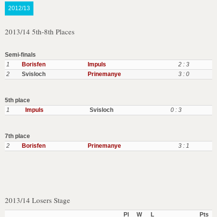
2012/13
2013/14 5th-8th Places
Semi-finals
1
Borisfen
Impuls
2 : 3
2
Svisloch
Prinemanye
3 : 0
5th place
1
Impuls
Svisloch
0 : 3
7th place
2
Borisfen
Prinemanye
3 : 1
2013/14 Losers Stage
Pl
W
L
Pts