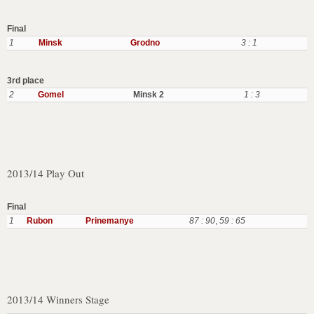
Final
1
Minsk
Grodno
3 : 1
3rd place
2
Gomel
Minsk 2
1 : 3
2013/14 Play Out
Final
1
Rubon
Prinemanye
87 : 90
,
59 : 65
2013/14 Winners Stage