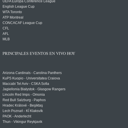
UEFA Europa Conference League
English League Cup
WTA Toronto
ATP Montreal
CONCACAF League Cup
CFL
AFL
MLB
PRINCIPALES EVENTOS EN VIVO HOY
Arizona Cardinals - Carolina Panthers
KuPS Kuopio - Universitatea Craiova
Maccabi Tel Aviv - CSKA Sofia
Jagiellonia Białystok - Glasgow Rangers
Lincoln Red Imps - Omonia
Red Bull Salzburg - Paphos
Hradec Králové - Beşiktaş
Lech Poznań - KÍ Klaksvík
PAOK - Anderlecht
Thun - Vikingur Reykjavik